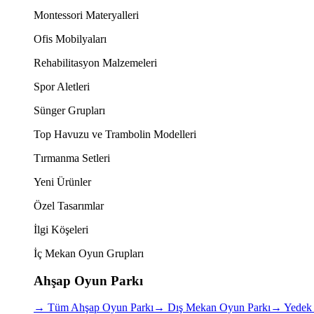
Montessori Materyalleri
Ofis Mobilyaları
Rehabilitasyon Malzemeleri
Spor Aletleri
Sünger Grupları
Top Havuzu ve Trambolin Modelleri
Tırmanma Setleri
Yeni Ürünler
Özel Tasarımlar
İlgi Köşeleri
İç Mekan Oyun Grupları
Ahşap Oyun Parkı
→
Tüm Ahşap Oyun Parkı
→
Dış Mekan Oyun Parkı
→
Yedek 