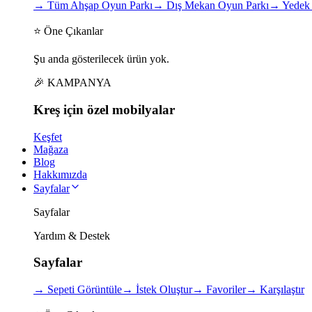
→
Tüm Ahşap Oyun Parkı
→
Dış Mekan Oyun Parkı
→
Yedek 
⭐ Öne Çıkanlar
Şu anda gösterilecek ürün yok.
🎉 KAMPANYA
Kreş için
özel
mobilyalar
Keşfet
Mağaza
Blog
Hakkımızda
Sayfalar
Sayfalar
Yardım & Destek
Sayfalar
→
Sepeti Görüntüle
→
İstek Oluştur
→
Favoriler
→
Karşılaştır