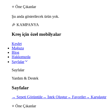
⭐ Öne Çıkanlar
Şu anda gösterilecek ürün yok.
🎉 KAMPANYA
Kreş için
özel
mobilyalar
Keşfet
Mağaza
Blog
Hakkımızda
Sayfalar
Sayfalar
Yardım & Destek
Sayfalar
→
Sepeti Görüntüle
→
İstek Oluştur
→
Favoriler
→
Karşılaştır
⭐ Öne Çıkanlar