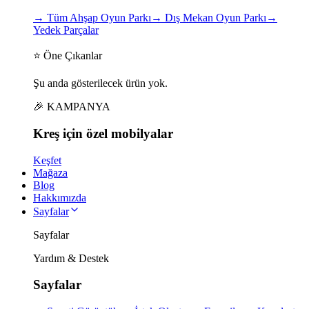
→
Tüm Ahşap Oyun Parkı
→
Dış Mekan Oyun Parkı
→
Yedek Parçalar
⭐ Öne Çıkanlar
Şu anda gösterilecek ürün yok.
🎉 KAMPANYA
Kreş için
özel
mobilyalar
Keşfet
Mağaza
Blog
Hakkımızda
Sayfalar
Sayfalar
Yardım & Destek
Sayfalar