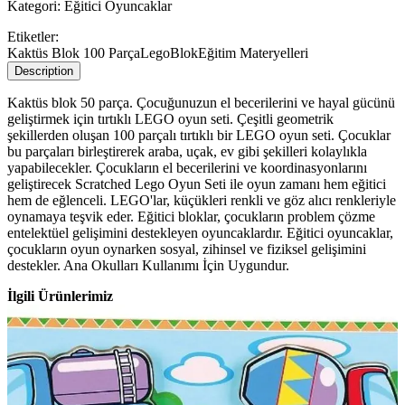
Kategori:
Eğitici Oyuncaklar
Etiketler:
Kaktüs Blok 100 Parça
Lego
Blok
Eğitim Materyelleri
Description
Kaktüs blok 50 parça. Çocuğunuzun el becerilerini ve hayal gücünü
geliştirmek için tırtıklı LEGO oyun seti. Çeşitli geometrik
şekillerden oluşan 100 parçalı tırtıklı bir LEGO oyun seti. Çocuklar
bu parçaları birleştirerek araba, uçak, ev gibi şekilleri kolaylıkla
yapabilecekler. Çocukların el becerilerini ve koordinasyonlarını
geliştirecek Scratched Lego Oyun Seti ile oyun zamanı hem eğitici
hem de eğlenceli. LEGO'lar, küçükleri renkli ve göz alıcı renkleriyle
oynamaya teşvik eder. Eğitici bloklar, çocukların problem çözme
entelektüel gelişimini destekleyen oyuncaklardır. Eğitici oyuncaklar,
çocukların oyun oynarken sosyal, zihinsel ve fiziksel gelişimini
destekler. Ana Okulları Kullanımı İçin Uygundur.
İlgili Ürünlerimiz