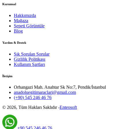
Kurumsal
Hakkımızda
Mağaza
Sepeti Görüntüle
Blog
Yardım & Destek
Sık Sorulan Sorular
Gizlilik Politikası
Kullanım Şartları
İletişim
Orhangazi Mah. Anahtar Sk No:7, Pendik/İstanbul
anadoluegitimaraclari@gmail.com
(+90) 545 246 46 76
©
2026
, Tüm Hakları Saklıdır -
Enteosoft
+90 545 246 46 76