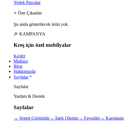
Yedek Parçalar
⭐ Öne Çıkanlar
Şu anda gösterilecek ürün yok.
🎉 KAMPANYA
Kreş için
özel
mobilyalar
Keşfet
Mağaza
Blog
Hakkımızda
Sayfalar
Sayfalar
Yardım & Destek
Sayfalar
→
Sepeti Görüntüle
→
İstek Oluştur
→
Favoriler
→
Karşılaştır