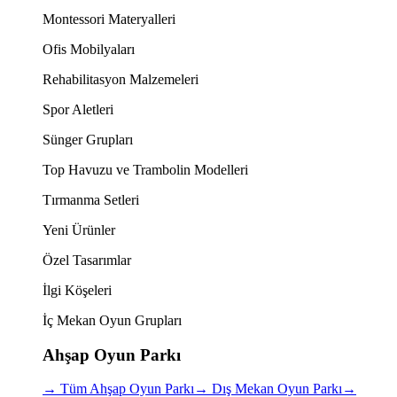
Montessori Materyalleri
Ofis Mobilyaları
Rehabilitasyon Malzemeleri
Spor Aletleri
Sünger Grupları
Top Havuzu ve Trambolin Modelleri
Tırmanma Setleri
Yeni Ürünler
Özel Tasarımlar
İlgi Köşeleri
İç Mekan Oyun Grupları
Ahşap Oyun Parkı
→
Tüm Ahşap Oyun Parkı
→
Dış Mekan Oyun Parkı
→