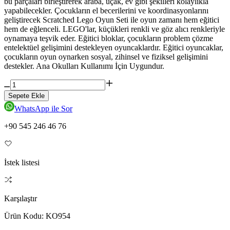
bu parçaları birleştirerek araba, uçak, ev gibi şekilleri kolaylıkla
yapabilecekler. Çocukların el becerilerini ve koordinasyonlarını
geliştirecek Scratched Lego Oyun Seti ile oyun zamanı hem eğitici
hem de eğlenceli. LEGO'lar, küçükleri renkli ve göz alıcı renkleriyle
oynamaya teşvik eder. Eğitici bloklar, çocukların problem çözme
entelektüel gelişimini destekleyen oyuncaklardır. Eğitici oyuncaklar,
çocukların oyun oynarken sosyal, zihinsel ve fiziksel gelişimini
destekler. Ana Okulları Kullanımı İçin Uygundur.
Sepete Ekle
WhatsApp ile Sor
+90 545 246 46 76
İstek listesi
Karşılaştır
Ürün Kodu:
KO954