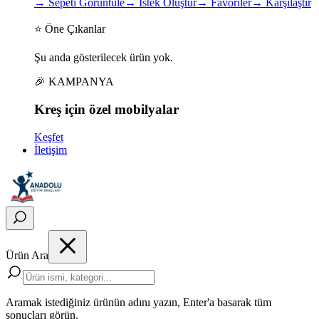
→
Sepeti Görüntüle
→
İstek Oluştur
→
Favoriler
→
Karşılaştır
⭐ Öne Çıkanlar
Şu anda gösterilecek ürün yok.
🎉 KAMPANYA
Kreş için
özel
mobilyalar
Keşfet
İletişim
Ürün Ara
Aramak istediğiniz ürünün adını yazın, Enter'a basarak tüm
sonuçları görün.