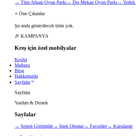
→
Tüm Ahşap Oyun Parkı
→
Dış Mekan Oyun Parkı
→
Yedek 
⭐ Öne Çıkanlar
Şu anda gösterilecek ürün yok.
🎉 KAMPANYA
Kreş için
özel
mobilyalar
Keşfet
Mağaza
Blog
Hakkımızda
Sayfalar
Sayfalar
Yardım & Destek
Sayfalar
→
Sepeti Görüntüle
→
İstek Oluştur
→
Favoriler
→
Karşılaştır