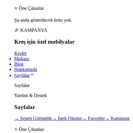
⭐ Öne Çıkanlar
Şu anda gösterilecek ürün yok.
🎉 KAMPANYA
Kreş için
özel
mobilyalar
Keşfet
Mağaza
Blog
Hakkımızda
Sayfalar
Sayfalar
Yardım & Destek
Sayfalar
→
Sepeti Görüntüle
→
İstek Oluştur
→
Favoriler
→
Karşılaştır
⭐ Öne Çıkanlar