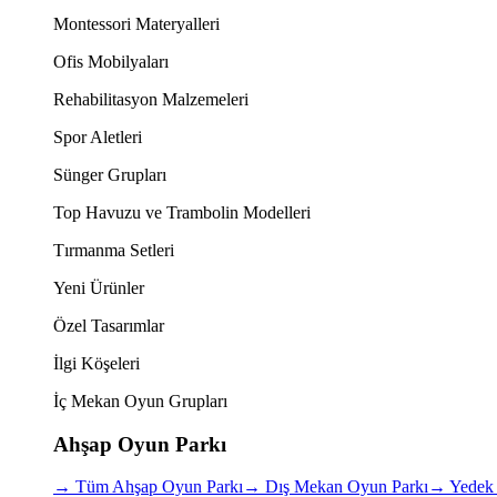
Montessori Materyalleri
Ofis Mobilyaları
Rehabilitasyon Malzemeleri
Spor Aletleri
Sünger Grupları
Top Havuzu ve Trambolin Modelleri
Tırmanma Setleri
Yeni Ürünler
Özel Tasarımlar
İlgi Köşeleri
İç Mekan Oyun Grupları
Ahşap Oyun Parkı
→
Tüm Ahşap Oyun Parkı
→
Dış Mekan Oyun Parkı
→
Yedek 