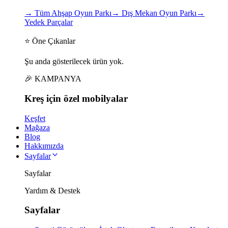
→
Tüm Ahşap Oyun Parkı
→
Dış Mekan Oyun Parkı
→
Yedek Parçalar
⭐ Öne Çıkanlar
Şu anda gösterilecek ürün yok.
🎉 KAMPANYA
Kreş için
özel
mobilyalar
Keşfet
Mağaza
Blog
Hakkımızda
Sayfalar
Sayfalar
Yardım & Destek
Sayfalar