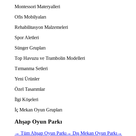
Montessori Materyalleri
Ofis Mobilyaları
Rehabilitasyon Malzemeleri
Spor Aletleri
Sünger Grupları
Top Havuzu ve Trambolin Modelleri
Tırmanma Setleri
Yeni Ürünler
Özel Tasarımlar
İlgi Köşeleri
İç Mekan Oyun Grupları
Ahşap Oyun Parkı
→
Tüm Ahşap Oyun Parkı
→
Dış Mekan Oyun Parkı
→