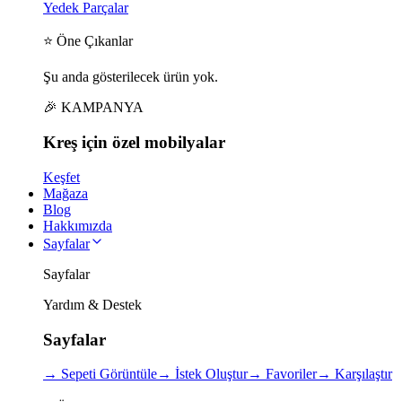
Yedek Parçalar
⭐ Öne Çıkanlar
Şu anda gösterilecek ürün yok.
🎉 KAMPANYA
Kreş için
özel
mobilyalar
Keşfet
Mağaza
Blog
Hakkımızda
Sayfalar
Sayfalar
Yardım & Destek
Sayfalar
→
Sepeti Görüntüle
→
İstek Oluştur
→
Favoriler
→
Karşılaştır