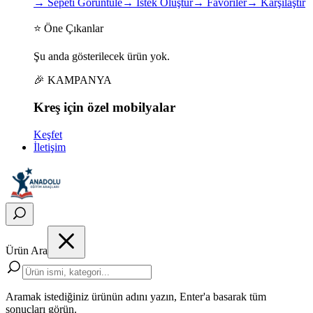
→
Sepeti Görüntüle
→
İstek Oluştur
→
Favoriler
→
Karşılaştır
⭐ Öne Çıkanlar
Şu anda gösterilecek ürün yok.
🎉 KAMPANYA
Kreş için
özel
mobilyalar
Keşfet
İletişim
Ürün Ara
Aramak istediğiniz ürünün adını yazın, Enter'a basarak tüm
sonuçları görün.