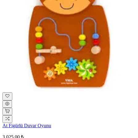
At Figürlü Duvar Oyunu
3.025,00 ₺