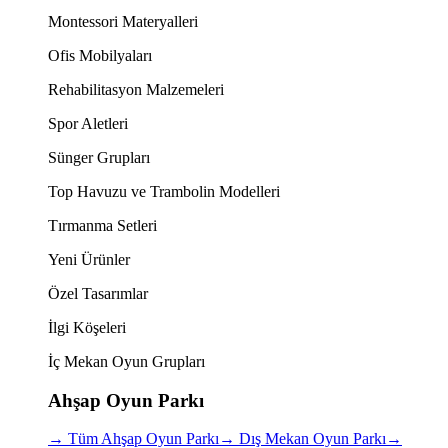
Montessori Materyalleri
Ofis Mobilyaları
Rehabilitasyon Malzemeleri
Spor Aletleri
Sünger Grupları
Top Havuzu ve Trambolin Modelleri
Tırmanma Setleri
Yeni Ürünler
Özel Tasarımlar
İlgi Köşeleri
İç Mekan Oyun Grupları
Ahşap Oyun Parkı
→
Tüm Ahşap Oyun Parkı
→
Dış Mekan Oyun Parkı
→