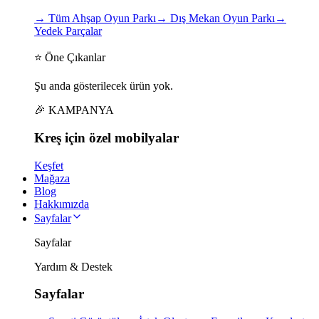
→
Tüm Ahşap Oyun Parkı
→
Dış Mekan Oyun Parkı
→
Yedek Parçalar
⭐ Öne Çıkanlar
Şu anda gösterilecek ürün yok.
🎉 KAMPANYA
Kreş için
özel
mobilyalar
Keşfet
Mağaza
Blog
Hakkımızda
Sayfalar
Sayfalar
Yardım & Destek
Sayfalar