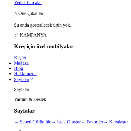
Yedek Parçalar
⭐ Öne Çıkanlar
Şu anda gösterilecek ürün yok.
🎉 KAMPANYA
Kreş için
özel
mobilyalar
Keşfet
Mağaza
Blog
Hakkımızda
Sayfalar
Sayfalar
Yardım & Destek
Sayfalar
→
Sepeti Görüntüle
→
İstek Oluştur
→
Favoriler
→
Karşılaştır