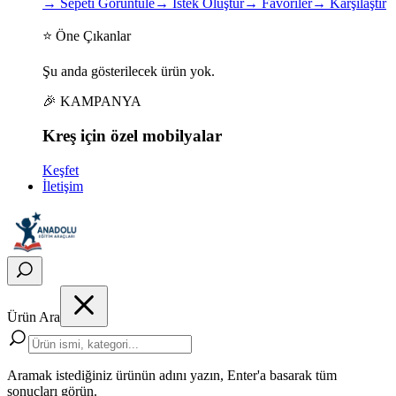
→
Sepeti Görüntüle
→
İstek Oluştur
→
Favoriler
→
Karşılaştır
⭐ Öne Çıkanlar
Şu anda gösterilecek ürün yok.
🎉 KAMPANYA
Kreş için
özel
mobilyalar
Keşfet
İletişim
Ürün Ara
Aramak istediğiniz ürünün adını yazın, Enter'a basarak tüm
sonuçları görün.