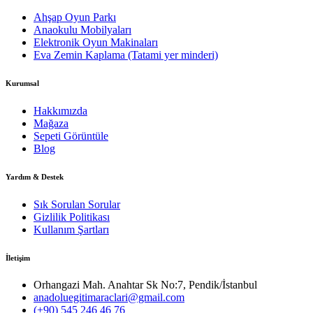
Ahşap Oyun Parkı
Anaokulu Mobilyaları
Elektronik Oyun Makinaları
Eva Zemin Kaplama (Tatami yer minderi)
Kurumsal
Hakkımızda
Mağaza
Sepeti Görüntüle
Blog
Yardım & Destek
Sık Sorulan Sorular
Gizlilik Politikası
Kullanım Şartları
İletişim
Orhangazi Mah. Anahtar Sk No:7, Pendik/İstanbul
anadoluegitimaraclari@gmail.com
(+90) 545 246 46 76