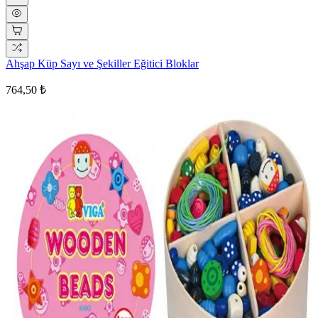
Ahşap Küp Sayı ve Şekiller Eğitici Bloklar
764,50 ₺