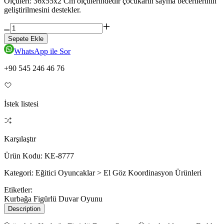
Ölçüleri: 36x55x2 Cm ölçülerindedir çocukarın sayma becerilerinin
geliştirilmesini destekler.
Sepete Ekle
WhatsApp ile Sor
+90 545 246 46 76
İstek listesi
Karşılaştır
Ürün Kodu:
KE-8777
Kategori:
Eğitici Oyuncaklar > El Göz Koordinasyon Ürünleri
Etiketler:
Kurbağa Figürlü Duvar Oyunu
Description