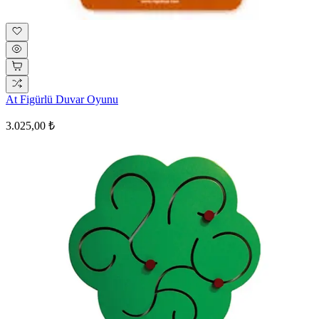
At Figürlü Duvar Oyunu
3.025,00 ₺