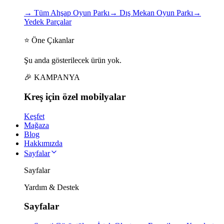
→
Tüm Ahşap Oyun Parkı
→
Dış Mekan Oyun Parkı
→
Yedek Parçalar
⭐ Öne Çıkanlar
Şu anda gösterilecek ürün yok.
🎉 KAMPANYA
Kreş için
özel
mobilyalar
Keşfet
Mağaza
Blog
Hakkımızda
Sayfalar
Sayfalar
Yardım & Destek
Sayfalar