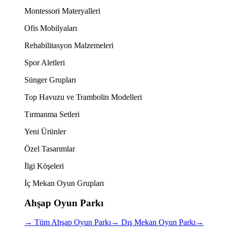
Montessori Materyalleri
Ofis Mobilyaları
Rehabilitasyon Malzemeleri
Spor Aletleri
Sünger Grupları
Top Havuzu ve Trambolin Modelleri
Tırmanma Setleri
Yeni Ürünler
Özel Tasarımlar
İlgi Köşeleri
İç Mekan Oyun Grupları
Ahşap Oyun Parkı
→
Tüm Ahşap Oyun Parkı
→
Dış Mekan Oyun Parkı
→