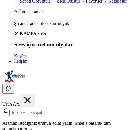
→
Sepeti Görüntüle
→
İstek Oluştur
→
Favoriler
→
Karşılaştır
⭐ Öne Çıkanlar
Şu anda gösterilecek ürün yok.
🎉 KAMPANYA
Kreş için
özel
mobilyalar
Keşfet
İletişim
Ürün Ara
Aramak istediğiniz ürünün adını yazın, Enter'a basarak tüm
sonuçları görün.