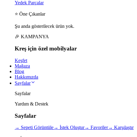
Yedek Parçalar
⭐ Öne Çıkanlar
Şu anda gösterilecek ürün yok.
🎉 KAMPANYA
Kreş için
özel
mobilyalar
Keşfet
Mağaza
Blog
Hakkımızda
Sayfalar
Sayfalar
Yardım & Destek
Sayfalar
→
Sepeti Görüntüle
→
İstek Oluştur
→
Favoriler
→
Karşılaştır