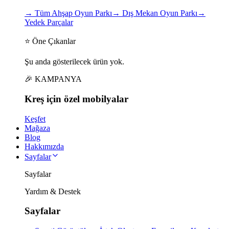
→
Tüm Ahşap Oyun Parkı
→
Dış Mekan Oyun Parkı
→
Yedek Parçalar
⭐ Öne Çıkanlar
Şu anda gösterilecek ürün yok.
🎉 KAMPANYA
Kreş için
özel
mobilyalar
Keşfet
Mağaza
Blog
Hakkımızda
Sayfalar
Sayfalar
Yardım & Destek
Sayfalar