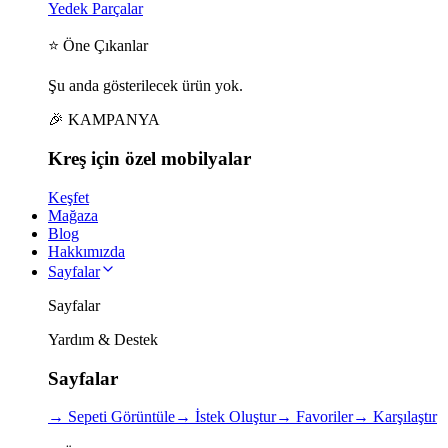
Yedek Parçalar
⭐ Öne Çıkanlar
Şu anda gösterilecek ürün yok.
🎉 KAMPANYA
Kreş için
özel
mobilyalar
Keşfet
Mağaza
Blog
Hakkımızda
Sayfalar
Sayfalar
Yardım & Destek
Sayfalar
→
Sepeti Görüntüle
→
İstek Oluştur
→
Favoriler
→
Karşılaştır