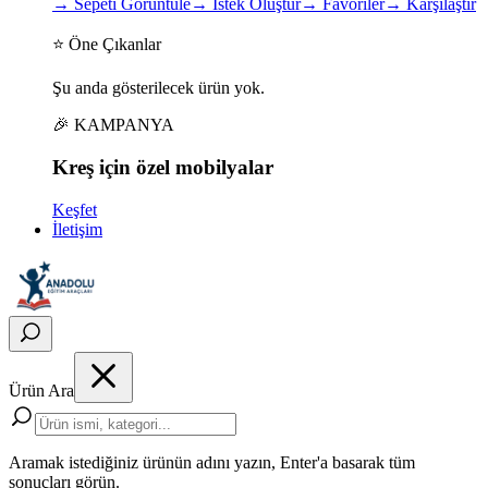
→
Sepeti Görüntüle
→
İstek Oluştur
→
Favoriler
→
Karşılaştır
⭐ Öne Çıkanlar
Şu anda gösterilecek ürün yok.
🎉 KAMPANYA
Kreş için
özel
mobilyalar
Keşfet
İletişim
Ürün Ara
Aramak istediğiniz ürünün adını yazın, Enter'a basarak tüm
sonuçları görün.