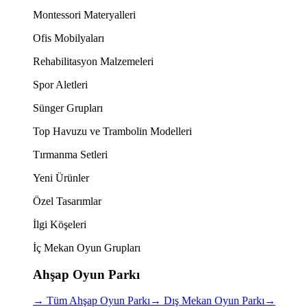
Montessori Materyalleri
Ofis Mobilyaları
Rehabilitasyon Malzemeleri
Spor Aletleri
Sünger Grupları
Top Havuzu ve Trambolin Modelleri
Tırmanma Setleri
Yeni Ürünler
Özel Tasarımlar
İlgi Köşeleri
İç Mekan Oyun Grupları
Ahşap Oyun Parkı
→
Tüm Ahşap Oyun Parkı
→
Dış Mekan Oyun Parkı
→