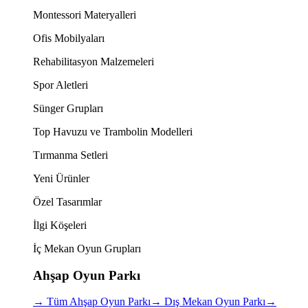
Montessori Materyalleri
Ofis Mobilyaları
Rehabilitasyon Malzemeleri
Spor Aletleri
Sünger Grupları
Top Havuzu ve Trambolin Modelleri
Tırmanma Setleri
Yeni Ürünler
Özel Tasarımlar
İlgi Köşeleri
İç Mekan Oyun Grupları
Ahşap Oyun Parkı
→
Tüm Ahşap Oyun Parkı
→
Dış Mekan Oyun Parkı
→