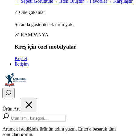
→
Sepeti Görüntüle
→
İstek Oluştur
→
Favoriler
→
Karşılaştır
⭐ Öne Çıkanlar
Şu anda gösterilecek ürün yok.
🎉 KAMPANYA
Kreş için
özel
mobilyalar
Keşfet
İletişim
Ürün Ara
Aramak istediğiniz ürünün adını yazın, Enter'a basarak tüm
sonuçları görün.