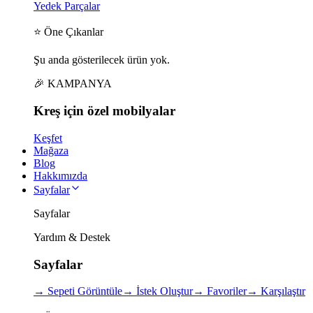
Yedek Parçalar
⭐ Öne Çıkanlar
Şu anda gösterilecek ürün yok.
🎉 KAMPANYA
Kreş için
özel
mobilyalar
Keşfet
Mağaza
Blog
Hakkımızda
Sayfalar
Sayfalar
Yardım & Destek
Sayfalar
→
Sepeti Görüntüle
→
İstek Oluştur
→
Favoriler
→
Karşılaştır