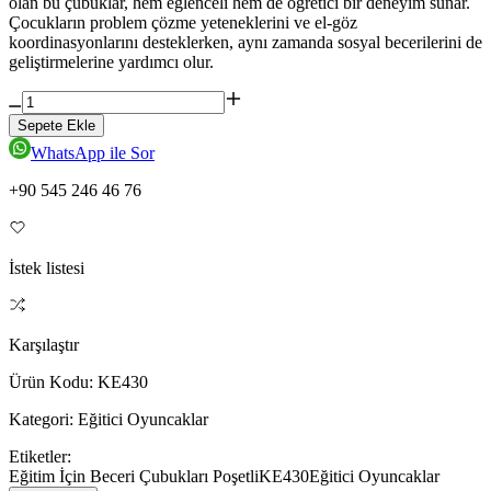
olan bu çubuklar, hem eğlenceli hem de öğretici bir deneyim sunar.
Çocukların problem çözme yeteneklerini ve el-göz
koordinasyonlarını desteklerken, aynı zamanda sosyal becerilerini de
geliştirmelerine yardımcı olur.
Sepete Ekle
WhatsApp ile Sor
+90 545 246 46 76
İstek listesi
Karşılaştır
Ürün Kodu:
KE430
Kategori:
Eğitici Oyuncaklar
Etiketler:
Eğitim İçin Beceri Çubukları Poşetli
KE430
Eğitici Oyuncaklar