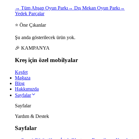
→
Tüm Ahşap Oyun Parkı
→
Dış Mekan Oyun Parkı
→
Yedek Parçalar
⭐ Öne Çıkanlar
Şu anda gösterilecek ürün yok.
🎉 KAMPANYA
Kreş için
özel
mobilyalar
Keşfet
Mağaza
Blog
Hakkımızda
Sayfalar
Sayfalar
Yardım & Destek
Sayfalar