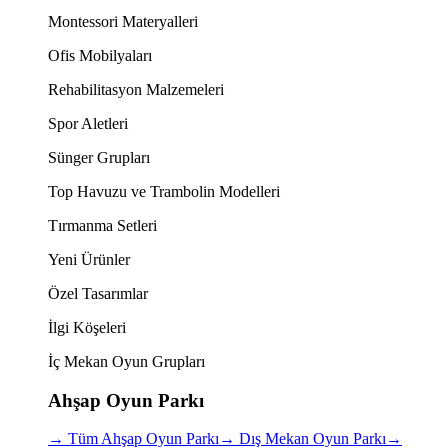
Montessori Materyalleri
Ofis Mobilyaları
Rehabilitasyon Malzemeleri
Spor Aletleri
Sünger Grupları
Top Havuzu ve Trambolin Modelleri
Tırmanma Setleri
Yeni Ürünler
Özel Tasarımlar
İlgi Köşeleri
İç Mekan Oyun Grupları
Ahşap Oyun Parkı
→
Tüm Ahşap Oyun Parkı
→
Dış Mekan Oyun Parkı
→