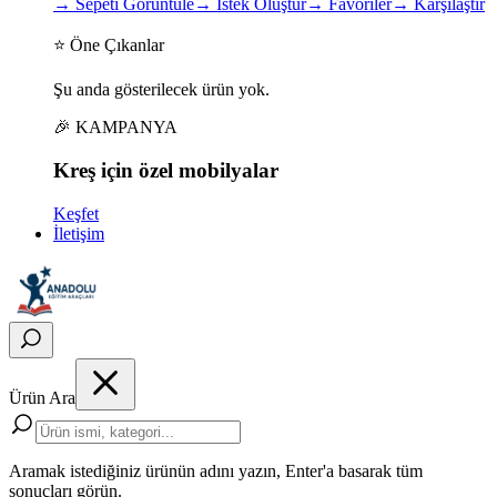
→
Sepeti Görüntüle
→
İstek Oluştur
→
Favoriler
→
Karşılaştır
⭐ Öne Çıkanlar
Şu anda gösterilecek ürün yok.
🎉 KAMPANYA
Kreş için
özel
mobilyalar
Keşfet
İletişim
Ürün Ara
Aramak istediğiniz ürünün adını yazın, Enter'a basarak tüm
sonuçları görün.