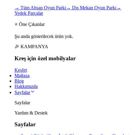
→
Tüm Ahşap Oyun Parkı
→
Dış Mekan Oyun Parkı
→
Yedek Parçalar
⭐ Öne Çıkanlar
Şu anda gösterilecek ürün yok.
🎉 KAMPANYA
Kreş için
özel
mobilyalar
Keşfet
Mağaza
Blog
Hakkımızda
Sayfalar
Sayfalar
Yardım & Destek
Sayfalar