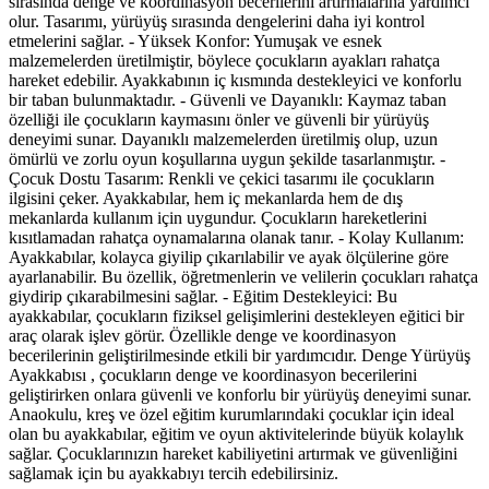
sırasında denge ve koordinasyon becerilerini artırmalarına yardımcı
olur. Tasarımı, yürüyüş sırasında dengelerini daha iyi kontrol
etmelerini sağlar. - Yüksek Konfor: Yumuşak ve esnek
malzemelerden üretilmiştir, böylece çocukların ayakları rahatça
hareket edebilir. Ayakkabının iç kısmında destekleyici ve konforlu
bir taban bulunmaktadır. - Güvenli ve Dayanıklı: Kaymaz taban
özelliği ile çocukların kaymasını önler ve güvenli bir yürüyüş
deneyimi sunar. Dayanıklı malzemelerden üretilmiş olup, uzun
ömürlü ve zorlu oyun koşullarına uygun şekilde tasarlanmıştır. -
Çocuk Dostu Tasarım: Renkli ve çekici tasarımı ile çocukların
ilgisini çeker. Ayakkabılar, hem iç mekanlarda hem de dış
mekanlarda kullanım için uygundur. Çocukların hareketlerini
kısıtlamadan rahatça oynamalarına olanak tanır. - Kolay Kullanım:
Ayakkabılar, kolayca giyilip çıkarılabilir ve ayak ölçülerine göre
ayarlanabilir. Bu özellik, öğretmenlerin ve velilerin çocukları rahatça
giydirip çıkarabilmesini sağlar. - Eğitim Destekleyici: Bu
ayakkabılar, çocukların fiziksel gelişimlerini destekleyen eğitici bir
araç olarak işlev görür. Özellikle denge ve koordinasyon
becerilerinin geliştirilmesinde etkili bir yardımcıdır. Denge Yürüyüş
Ayakkabısı , çocukların denge ve koordinasyon becerilerini
geliştirirken onlara güvenli ve konforlu bir yürüyüş deneyimi sunar.
Anaokulu, kreş ve özel eğitim kurumlarındaki çocuklar için ideal
olan bu ayakkabılar, eğitim ve oyun aktivitelerinde büyük kolaylık
sağlar. Çocuklarınızın hareket kabiliyetini artırmak ve güvenliğini
sağlamak için bu ayakkabıyı tercih edebilirsiniz.