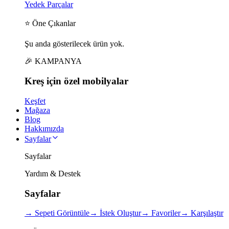
Yedek Parçalar
⭐ Öne Çıkanlar
Şu anda gösterilecek ürün yok.
🎉 KAMPANYA
Kreş için
özel
mobilyalar
Keşfet
Mağaza
Blog
Hakkımızda
Sayfalar
Sayfalar
Yardım & Destek
Sayfalar
→
Sepeti Görüntüle
→
İstek Oluştur
→
Favoriler
→
Karşılaştır