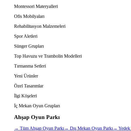
Montessori Materyalleri
Ofis Mobilyaları
Rehabilitasyon Malzemeleri
Spor Aletleri
Sünger Grupları
Top Havuzu ve Trambolin Modelleri
Tırmanma Setleri
Yeni Ürünler
Özel Tasarımlar
İlgi Köşeleri
İç Mekan Oyun Grupları
Ahşap Oyun Parkı
→
Tüm Ahşap Oyun Parkı
→
Dış Mekan Oyun Parkı
→
Yedek 