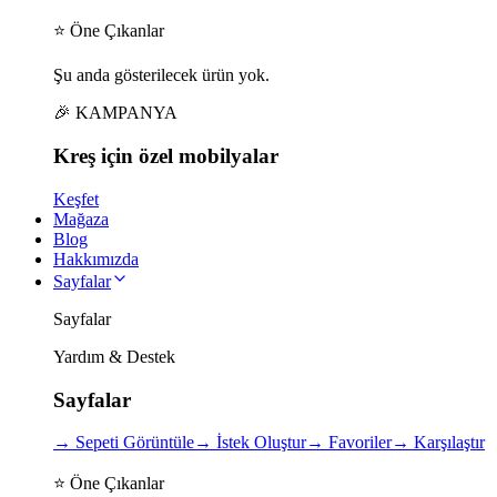
⭐ Öne Çıkanlar
Şu anda gösterilecek ürün yok.
🎉 KAMPANYA
Kreş için
özel
mobilyalar
Keşfet
Mağaza
Blog
Hakkımızda
Sayfalar
Sayfalar
Yardım & Destek
Sayfalar
→
Sepeti Görüntüle
→
İstek Oluştur
→
Favoriler
→
Karşılaştır
⭐ Öne Çıkanlar