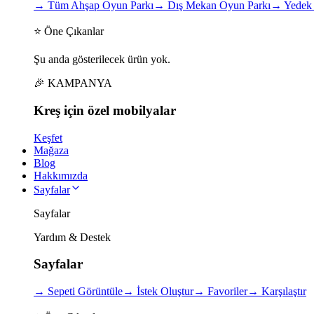
→
Tüm Ahşap Oyun Parkı
→
Dış Mekan Oyun Parkı
→
Yedek 
⭐ Öne Çıkanlar
Şu anda gösterilecek ürün yok.
🎉 KAMPANYA
Kreş için
özel
mobilyalar
Keşfet
Mağaza
Blog
Hakkımızda
Sayfalar
Sayfalar
Yardım & Destek
Sayfalar
→
Sepeti Görüntüle
→
İstek Oluştur
→
Favoriler
→
Karşılaştır