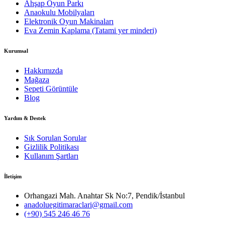
Ahşap Oyun Parkı
Anaokulu Mobilyaları
Elektronik Oyun Makinaları
Eva Zemin Kaplama (Tatami yer minderi)
Kurumsal
Hakkımızda
Mağaza
Sepeti Görüntüle
Blog
Yardım & Destek
Sık Sorulan Sorular
Gizlilik Politikası
Kullanım Şartları
İletişim
Orhangazi Mah. Anahtar Sk No:7, Pendik/İstanbul
anadoluegitimaraclari@gmail.com
(+90) 545 246 46 76