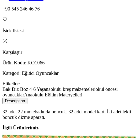
+90 545 246 46 76
İstek listesi
Karşılaştır
Ürün Kodu:
KO1066
Kategori:
Eğitici Oyuncaklar
Etiketler:
Bak Diz Boz 4-6 Yaş
anaokulu kreş malzemeleri
okul öncesi
oyuncaklar
Anaokulu Eğitim Materyelleri
Description
32 adet 22 mm ebadında boncuk. 32 adet model kartı İki adet tekli
boncuk dizme aparatı.
İlgili Ürünlerimiz