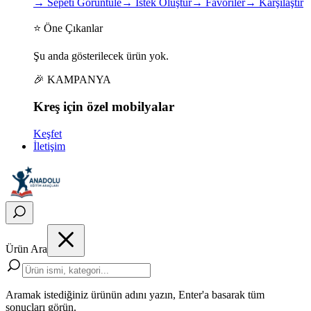
→
Sepeti Görüntüle
→
İstek Oluştur
→
Favoriler
→
Karşılaştır
⭐ Öne Çıkanlar
Şu anda gösterilecek ürün yok.
🎉 KAMPANYA
Kreş için
özel
mobilyalar
Keşfet
İletişim
Ürün Ara
Aramak istediğiniz ürünün adını yazın, Enter'a basarak tüm
sonuçları görün.