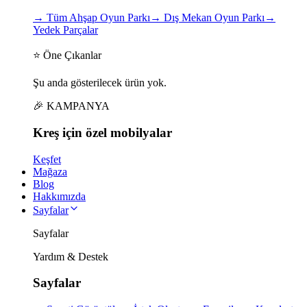
→
Tüm Ahşap Oyun Parkı
→
Dış Mekan Oyun Parkı
→
Yedek Parçalar
⭐ Öne Çıkanlar
Şu anda gösterilecek ürün yok.
🎉 KAMPANYA
Kreş için
özel
mobilyalar
Keşfet
Mağaza
Blog
Hakkımızda
Sayfalar
Sayfalar
Yardım & Destek
Sayfalar