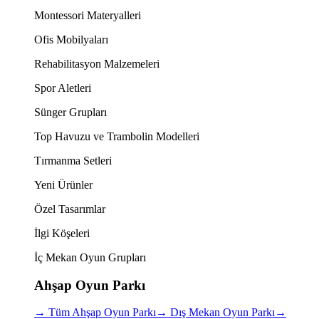
Montessori Materyalleri
Ofis Mobilyaları
Rehabilitasyon Malzemeleri
Spor Aletleri
Sünger Grupları
Top Havuzu ve Trambolin Modelleri
Tırmanma Setleri
Yeni Ürünler
Özel Tasarımlar
İlgi Köşeleri
İç Mekan Oyun Grupları
Ahşap Oyun Parkı
→
Tüm Ahşap Oyun Parkı
→
Dış Mekan Oyun Parkı
→