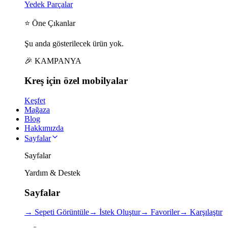
Yedek Parçalar
⭐ Öne Çıkanlar
Şu anda gösterilecek ürün yok.
🎉 KAMPANYA
Kreş için
özel
mobilyalar
Keşfet
Mağaza
Blog
Hakkımızda
Sayfalar
Sayfalar
Yardım & Destek
Sayfalar
→
Sepeti Görüntüle
→
İstek Oluştur
→
Favoriler
→
Karşılaştır