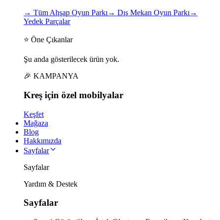
→
Tüm Ahşap Oyun Parkı
→
Dış Mekan Oyun Parkı
→
Yedek Parçalar
⭐ Öne Çıkanlar
Şu anda gösterilecek ürün yok.
🎉 KAMPANYA
Kreş için
özel
mobilyalar
Keşfet
Mağaza
Blog
Hakkımızda
Sayfalar
Sayfalar
Yardım & Destek
Sayfalar