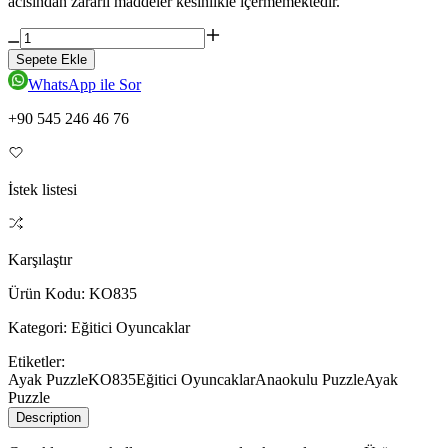
acısından zararlı maddeler kesinlikle içermemektedir.
Sepete Ekle
WhatsApp ile Sor
+90 545 246 46 76
İstek listesi
Karşılaştır
Ürün Kodu:
KO835
Kategori:
Eğitici Oyuncaklar
Etiketler:
Ayak Puzzle
KO835
Eğitici Oyuncaklar
Anaokulu Puzzle
Ayak
Puzzle
Description