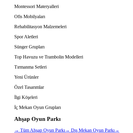
Montessori Materyalleri
Ofis Mobilyaları
Rehabilitasyon Malzemeleri
Spor Aletleri
Sünger Grupları
Top Havuzu ve Trambolin Modelleri
Tırmanma Setleri
Yeni Ürünler
Özel Tasarımlar
İlgi Köşeleri
İç Mekan Oyun Grupları
Ahşap Oyun Parkı
→
Tüm Ahşap Oyun Parkı
→
Dış Mekan Oyun Parkı
→