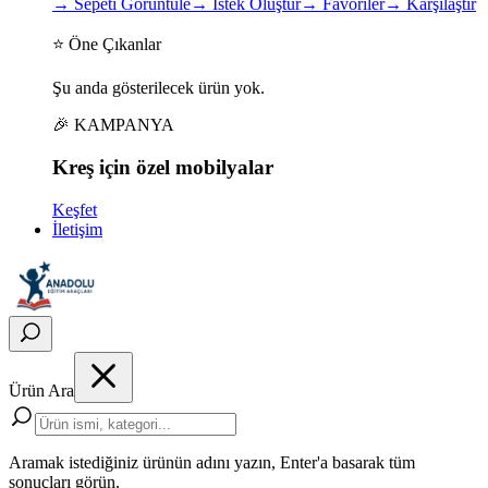
→
Sepeti Görüntüle
→
İstek Oluştur
→
Favoriler
→
Karşılaştır
⭐ Öne Çıkanlar
Şu anda gösterilecek ürün yok.
🎉 KAMPANYA
Kreş için
özel
mobilyalar
Keşfet
İletişim
Ürün Ara
Aramak istediğiniz ürünün adını yazın, Enter'a basarak tüm
sonuçları görün.