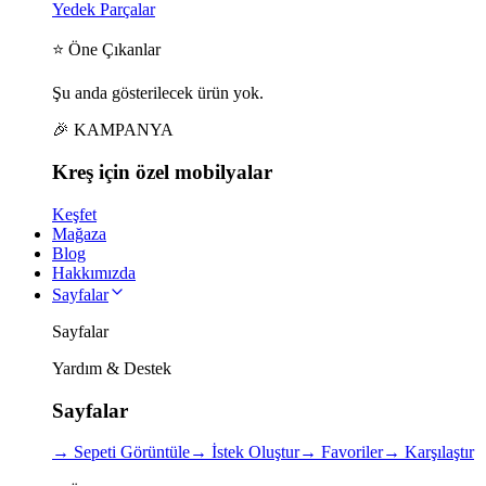
Yedek Parçalar
⭐ Öne Çıkanlar
Şu anda gösterilecek ürün yok.
🎉 KAMPANYA
Kreş için
özel
mobilyalar
Keşfet
Mağaza
Blog
Hakkımızda
Sayfalar
Sayfalar
Yardım & Destek
Sayfalar
→
Sepeti Görüntüle
→
İstek Oluştur
→
Favoriler
→
Karşılaştır