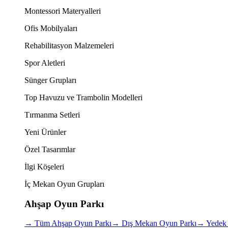
Montessori Materyalleri
Ofis Mobilyaları
Rehabilitasyon Malzemeleri
Spor Aletleri
Sünger Grupları
Top Havuzu ve Trambolin Modelleri
Tırmanma Setleri
Yeni Ürünler
Özel Tasarımlar
İlgi Köşeleri
İç Mekan Oyun Grupları
Ahşap Oyun Parkı
→
Tüm Ahşap Oyun Parkı
→
Dış Mekan Oyun Parkı
→
Yedek 