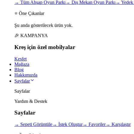
→
Tüm Ahşap Oyun Parkı
→
Dış Mekan Oyun Parkı
→
Yedek 
⭐ Öne Çıkanlar
Şu anda gösterilecek ürün yok.
🎉 KAMPANYA
Kreş için
özel
mobilyalar
Keşfet
Mağaza
Blog
Hakkımızda
Sayfalar
Sayfalar
Yardım & Destek
Sayfalar
→
Sepeti Görüntüle
→
İstek Oluştur
→
Favoriler
→
Karşılaştır