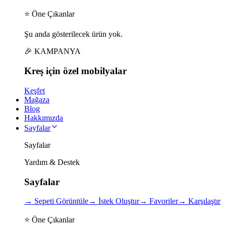
⭐ Öne Çıkanlar
Şu anda gösterilecek ürün yok.
🎉 KAMPANYA
Kreş için
özel
mobilyalar
Keşfet
Mağaza
Blog
Hakkımızda
Sayfalar
Sayfalar
Yardım & Destek
Sayfalar
→
Sepeti Görüntüle
→
İstek Oluştur
→
Favoriler
→
Karşılaştır
⭐ Öne Çıkanlar