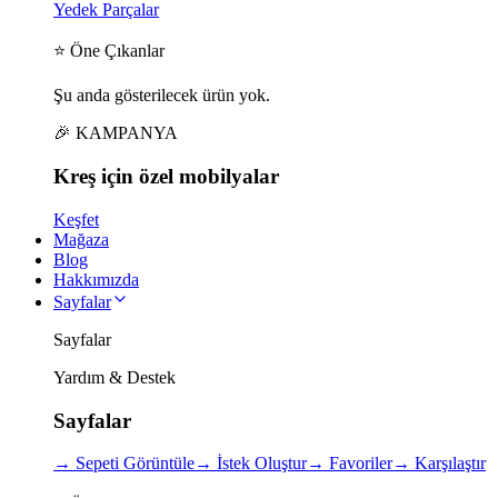
Yedek Parçalar
⭐ Öne Çıkanlar
Şu anda gösterilecek ürün yok.
🎉 KAMPANYA
Kreş için
özel
mobilyalar
Keşfet
Mağaza
Blog
Hakkımızda
Sayfalar
Sayfalar
Yardım & Destek
Sayfalar
→
Sepeti Görüntüle
→
İstek Oluştur
→
Favoriler
→
Karşılaştır