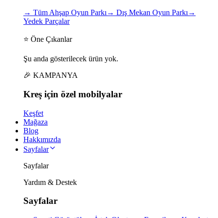
→
Tüm Ahşap Oyun Parkı
→
Dış Mekan Oyun Parkı
→
Yedek Parçalar
⭐ Öne Çıkanlar
Şu anda gösterilecek ürün yok.
🎉 KAMPANYA
Kreş için
özel
mobilyalar
Keşfet
Mağaza
Blog
Hakkımızda
Sayfalar
Sayfalar
Yardım & Destek
Sayfalar