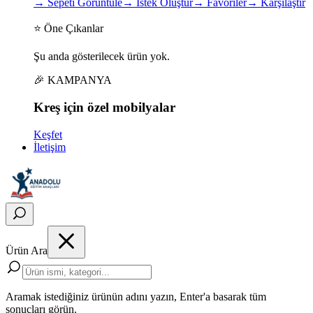
→
Sepeti Görüntüle
→
İstek Oluştur
→
Favoriler
→
Karşılaştır
⭐ Öne Çıkanlar
Şu anda gösterilecek ürün yok.
🎉 KAMPANYA
Kreş için
özel
mobilyalar
Keşfet
İletişim
Ürün Ara
Aramak istediğiniz ürünün adını yazın, Enter'a basarak tüm
sonuçları görün.