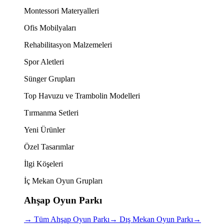
Montessori Materyalleri
Ofis Mobilyaları
Rehabilitasyon Malzemeleri
Spor Aletleri
Sünger Grupları
Top Havuzu ve Trambolin Modelleri
Tırmanma Setleri
Yeni Ürünler
Özel Tasarımlar
İlgi Köşeleri
İç Mekan Oyun Grupları
Ahşap Oyun Parkı
→
Tüm Ahşap Oyun Parkı
→
Dış Mekan Oyun Parkı
→