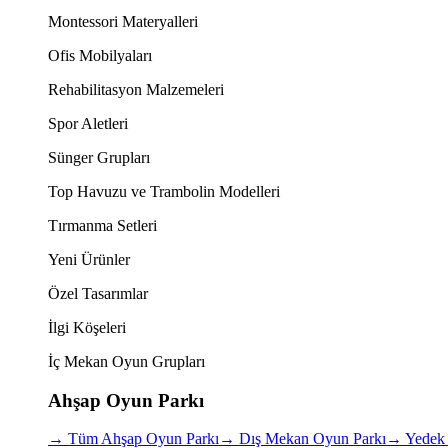
Montessori Materyalleri
Ofis Mobilyaları
Rehabilitasyon Malzemeleri
Spor Aletleri
Sünger Grupları
Top Havuzu ve Trambolin Modelleri
Tırmanma Setleri
Yeni Ürünler
Özel Tasarımlar
İlgi Köşeleri
İç Mekan Oyun Grupları
Ahşap Oyun Parkı
→
Tüm Ahşap Oyun Parkı
→
Dış Mekan Oyun Parkı
→
Yedek 