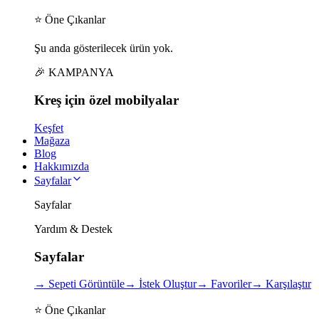
⭐ Öne Çıkanlar
Şu anda gösterilecek ürün yok.
🎉 KAMPANYA
Kreş için
özel
mobilyalar
Keşfet
Mağaza
Blog
Hakkımızda
Sayfalar
Sayfalar
Yardım & Destek
Sayfalar
→
Sepeti Görüntüle
→
İstek Oluştur
→
Favoriler
→
Karşılaştır
⭐ Öne Çıkanlar