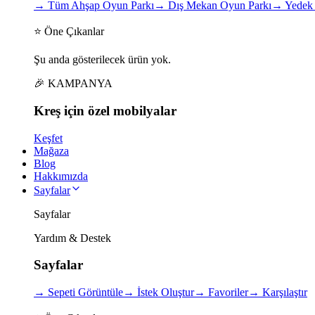
→
Tüm Ahşap Oyun Parkı
→
Dış Mekan Oyun Parkı
→
Yedek 
⭐ Öne Çıkanlar
Şu anda gösterilecek ürün yok.
🎉 KAMPANYA
Kreş için
özel
mobilyalar
Keşfet
Mağaza
Blog
Hakkımızda
Sayfalar
Sayfalar
Yardım & Destek
Sayfalar
→
Sepeti Görüntüle
→
İstek Oluştur
→
Favoriler
→
Karşılaştır