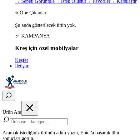
→
Sepeti Görüntüle
→
İstek Oluştur
→
Favoriler
→
Karşılaştır
⭐ Öne Çıkanlar
Şu anda gösterilecek ürün yok.
🎉 KAMPANYA
Kreş için
özel
mobilyalar
Keşfet
İletişim
Ürün Ara
Aramak istediğiniz ürünün adını yazın, Enter'a basarak tüm
sonuçları görün.