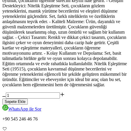
oyunlar, çocukların öğrenme sürecini keyifli hale getirir. - Gelişim
Destekleyici: Nitelik Eşleştirme Seti, çocukların gözlem
yeteneklerini, mantık yürütme becerilerini ve eleştirel düşünme
yeteneklerini güçlendirir. Set, farklı niteliklerin ve özelliklerin
anlaşılmasını teşvik eder. - Kaliteli Malzeme: Ürün, dayanıklı ve
güvenli malzemelerden üretilmiştir. Çocukların güvenliği
düşünülerek tasarlanmış olup, uzun ömürlü ve sağlam bir kullanım
sağlar. - Çekici Tasarım: Renkli ve dikkat çekici tasarım, çocukların
ilgisini çeker ve oyun deneyimini daha cazip hale getirir. Çeşitli
kartlar ve eşleştirme materyalleri, çocukların öğrenme
motivasyonunu artırır. - Kolay Kullanım ve Depolama: Set, basit
talimatlarla birlikte gelir ve oyun sonrası kolayca depolanabilir.
Eğitim ortamında ve evde rahatlıkla kullanılabilir. Nitelik Eşleştirme
Seti (19515), çocukların kavramsal düşünme becerilerini ve
öğrenme yeteneklerini eğlenceli bir şekilde geliştiren mükemmel bir
üründür. Eğitimciler ve ebeveynler için ideal bir araç olan bu set,
çocukların hem eğlenmesini hem de öğrenmesini sağlar.
Sepete Ekle
WhatsApp ile Sor
+90 545 246 46 76