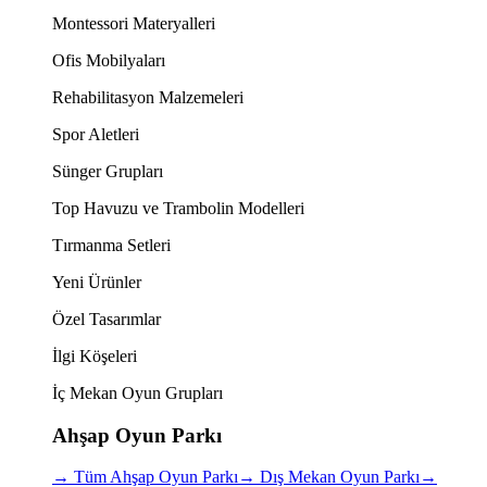
Montessori Materyalleri
Ofis Mobilyaları
Rehabilitasyon Malzemeleri
Spor Aletleri
Sünger Grupları
Top Havuzu ve Trambolin Modelleri
Tırmanma Setleri
Yeni Ürünler
Özel Tasarımlar
İlgi Köşeleri
İç Mekan Oyun Grupları
Ahşap Oyun Parkı
→
Tüm Ahşap Oyun Parkı
→
Dış Mekan Oyun Parkı
→