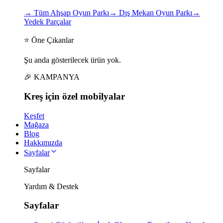
→
Tüm Ahşap Oyun Parkı
→
Dış Mekan Oyun Parkı
→
Yedek Parçalar
⭐ Öne Çıkanlar
Şu anda gösterilecek ürün yok.
🎉 KAMPANYA
Kreş için
özel
mobilyalar
Keşfet
Mağaza
Blog
Hakkımızda
Sayfalar
Sayfalar
Yardım & Destek
Sayfalar