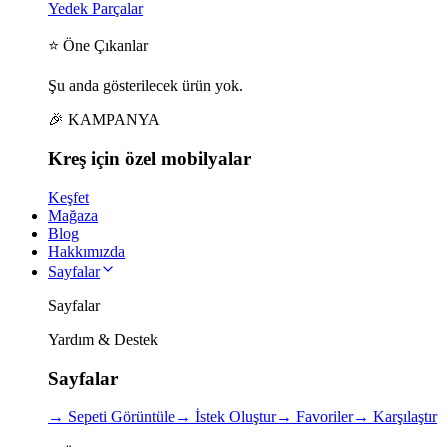
Yedek Parçalar
⭐ Öne Çıkanlar
Şu anda gösterilecek ürün yok.
🎉 KAMPANYA
Kreş için
özel
mobilyalar
Keşfet
Mağaza
Blog
Hakkımızda
Sayfalar
Sayfalar
Yardım & Destek
Sayfalar
→
Sepeti Görüntüle
→
İstek Oluştur
→
Favoriler
→
Karşılaştır