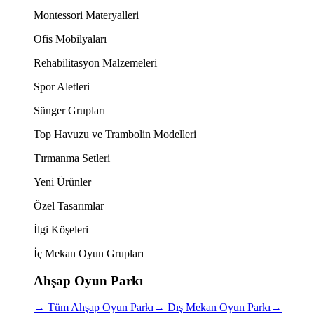
Montessori Materyalleri
Ofis Mobilyaları
Rehabilitasyon Malzemeleri
Spor Aletleri
Sünger Grupları
Top Havuzu ve Trambolin Modelleri
Tırmanma Setleri
Yeni Ürünler
Özel Tasarımlar
İlgi Köşeleri
İç Mekan Oyun Grupları
Ahşap Oyun Parkı
→
Tüm Ahşap Oyun Parkı
→
Dış Mekan Oyun Parkı
→