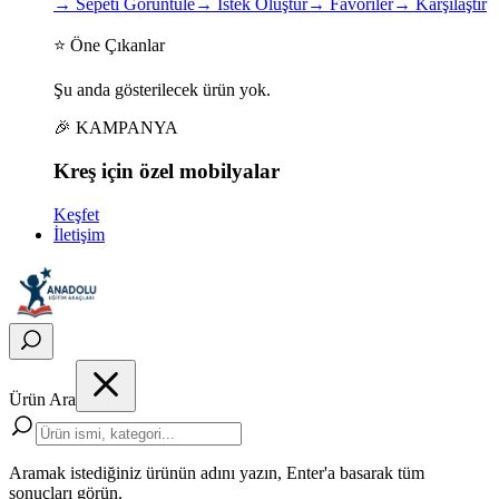
→
Sepeti Görüntüle
→
İstek Oluştur
→
Favoriler
→
Karşılaştır
⭐ Öne Çıkanlar
Şu anda gösterilecek ürün yok.
🎉 KAMPANYA
Kreş için
özel
mobilyalar
Keşfet
İletişim
Ürün Ara
Aramak istediğiniz ürünün adını yazın, Enter'a basarak tüm
sonuçları görün.