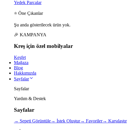
Yedek Parçalar
⭐ Öne Çıkanlar
Şu anda gösterilecek ürün yok.
🎉 KAMPANYA
Kreş için
özel
mobilyalar
Keşfet
Mağaza
Blog
Hakkımızda
Sayfalar
Sayfalar
Yardım & Destek
Sayfalar
→
Sepeti Görüntüle
→
İstek Oluştur
→
Favoriler
→
Karşılaştır