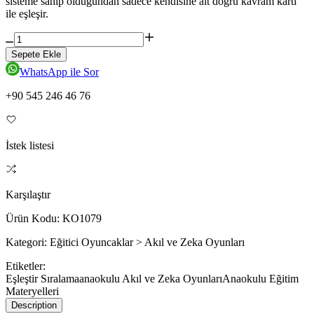
sisteme sahip olduğundan sadece kendisine ait doğru kavram kartı
ile eşleşir.
Sepete Ekle
WhatsApp ile Sor
+90 545 246 46 76
İstek listesi
Karşılaştır
Ürün Kodu:
KO1079
Kategori:
Eğitici Oyuncaklar > Akıl ve Zeka Oyunları
Etiketler:
Eşleştir Sıralama
anaokulu Akıl ve Zeka Oyunları
Anaokulu Eğitim
Materyelleri
Description