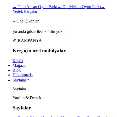
→
Tüm Ahşap Oyun Parkı
→
Dış Mekan Oyun Parkı
→
Yedek Parçalar
⭐ Öne Çıkanlar
Şu anda gösterilecek ürün yok.
🎉 KAMPANYA
Kreş için
özel
mobilyalar
Keşfet
Mağaza
Blog
Hakkımızda
Sayfalar
Sayfalar
Yardım & Destek
Sayfalar