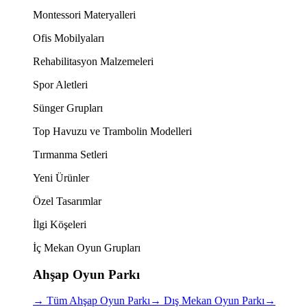
Montessori Materyalleri
Ofis Mobilyaları
Rehabilitasyon Malzemeleri
Spor Aletleri
Sünger Grupları
Top Havuzu ve Trambolin Modelleri
Tırmanma Setleri
Yeni Ürünler
Özel Tasarımlar
İlgi Köşeleri
İç Mekan Oyun Grupları
Ahşap Oyun Parkı
→
Tüm Ahşap Oyun Parkı
→
Dış Mekan Oyun Parkı
→