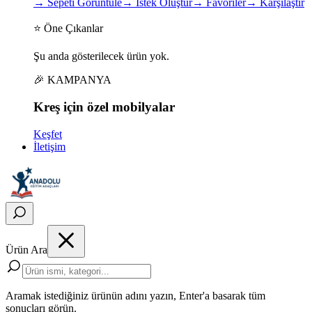
→
Sepeti Görüntüle
→
İstek Oluştur
→
Favoriler
→
Karşılaştır
⭐ Öne Çıkanlar
Şu anda gösterilecek ürün yok.
🎉 KAMPANYA
Kreş için
özel
mobilyalar
Keşfet
İletişim
Ürün Ara
Aramak istediğiniz ürünün adını yazın, Enter'a basarak tüm
sonuçları görün.