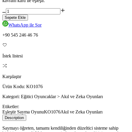
kavram kartı ile eşleşir.
Sepete Ekle
WhatsApp ile Sor
+90 545 246 46 76
İstek listesi
Karşılaştır
Ürün Kodu:
KO1076
Kategori:
Eğitici Oyuncaklar > Akıl ve Zeka Oyunları
Etiketler:
Eşleştir Sayma Oyunu
KO1076
Akıl ve Zeka Oyunları
Description
Saymayı öğreten, tamamı kendiliğinden düzeltici sisteme sahip