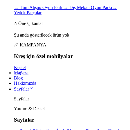
→
Tüm Ahşap Oyun Parkı
→
Dış Mekan Oyun Parkı
→
Yedek Parçalar
⭐ Öne Çıkanlar
Şu anda gösterilecek ürün yok.
🎉 KAMPANYA
Kreş için
özel
mobilyalar
Keşfet
Mağaza
Blog
Hakkımızda
Sayfalar
Sayfalar
Yardım & Destek
Sayfalar