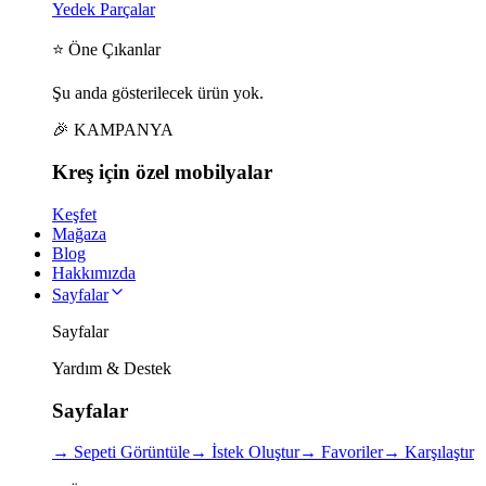
Yedek Parçalar
⭐ Öne Çıkanlar
Şu anda gösterilecek ürün yok.
🎉 KAMPANYA
Kreş için
özel
mobilyalar
Keşfet
Mağaza
Blog
Hakkımızda
Sayfalar
Sayfalar
Yardım & Destek
Sayfalar
→
Sepeti Görüntüle
→
İstek Oluştur
→
Favoriler
→
Karşılaştır