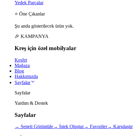
Yedek Parçalar
⭐ Öne Çıkanlar
Şu anda gösterilecek ürün yok.
🎉 KAMPANYA
Kreş için
özel
mobilyalar
Keşfet
Mağaza
Blog
Hakkımızda
Sayfalar
Sayfalar
Yardım & Destek
Sayfalar
→
Sepeti Görüntüle
→
İstek Oluştur
→
Favoriler
→
Karşılaştır