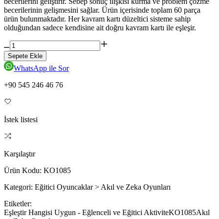
becerilerini geliştirir. Sebep sonuç ilişkisi kurma ve problem çözme
becerilerinin gelişmesini sağlar. Ürün içerisinde toplam 60 parça
ürün bulunmaktadır. Her kavram kartı düzeltici sisteme sahip
olduğundan sadece kendisine ait doğru kavram kartı ile eşleşir.
Sepete Ekle
WhatsApp ile Sor
+90 545 246 46 76
İstek listesi
Karşılaştır
Ürün Kodu:
KO1085
Kategori:
Eğitici Oyuncaklar > Akıl ve Zeka Oyunları
Etiketler:
Eşleştir Hangisi Uygun - Eğlenceli ve Eğitici Aktivite
KO1085
Akıl