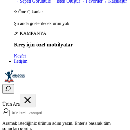
→
Sepeti Görüntüle
→
İstek Oluştur
→
Favoriler
→
Karşılaştır
⭐ Öne Çıkanlar
Şu anda gösterilecek ürün yok.
🎉 KAMPANYA
Kreş için
özel
mobilyalar
Keşfet
İletişim
Ürün Ara
Aramak istediğiniz ürünün adını yazın, Enter'a basarak tüm
sonuçları görün.