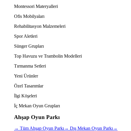
Montessori Materyalleri
Ofis Mobilyaları
Rehabilitasyon Malzemeleri
Spor Aletleri
Sünger Grupları
Top Havuzu ve Trambolin Modelleri
Tırmanma Setleri
Yeni Ürünler
Özel Tasarımlar
İlgi Köşeleri
İç Mekan Oyun Grupları
Ahşap Oyun Parkı
→
Tüm Ahşap Oyun Parkı
→
Dış Mekan Oyun Parkı
→