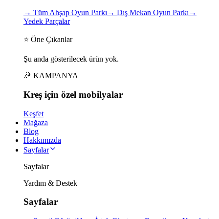
→
Tüm Ahşap Oyun Parkı
→
Dış Mekan Oyun Parkı
→
Yedek Parçalar
⭐ Öne Çıkanlar
Şu anda gösterilecek ürün yok.
🎉 KAMPANYA
Kreş için
özel
mobilyalar
Keşfet
Mağaza
Blog
Hakkımızda
Sayfalar
Sayfalar
Yardım & Destek
Sayfalar