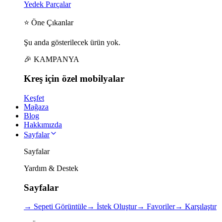
Yedek Parçalar
⭐ Öne Çıkanlar
Şu anda gösterilecek ürün yok.
🎉 KAMPANYA
Kreş için
özel
mobilyalar
Keşfet
Mağaza
Blog
Hakkımızda
Sayfalar
Sayfalar
Yardım & Destek
Sayfalar
→
Sepeti Görüntüle
→
İstek Oluştur
→
Favoriler
→
Karşılaştır