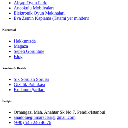
Ahşap Oyun Parkı
Anaokulu Mobilyaları
Elektronik Oyun Makinaları
Eva Zemin Kaplama (Tatami yer minderi)
Kurumsal
Hakkımızda
Mağaza
Sepeti Görüntüle
Blog
Yardım & Destek
Sık Sorulan Sorular
Gizlilik Politikası
Kullanım Şartları
İletişim
Orhangazi Mah. Anahtar Sk No:7, Pendik/İstanbul
anadoluegitimaraclari@gmail.com
(+90) 545 246 46 76