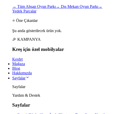
→
Tüm Ahşap Oyun Parkı
→
Dış Mekan Oyun Parkı
→
Yedek Parçalar
⭐ Öne Çıkanlar
Şu anda gösterilecek ürün yok.
🎉 KAMPANYA
Kreş için
özel
mobilyalar
Keşfet
Mağaza
Blog
Hakkımızda
Sayfalar
Sayfalar
Yardım & Destek
Sayfalar