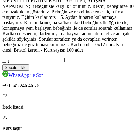
MEYVELER EĞİTİM KARTLARI İLE ÇALIŞMA
YAPARKEN; Bebeğinizle karşılıklı oturunuz. Resmi, bebeğinize 30
cm uzaklıktan gösteriniz. Bebeğinize resmi incelemesi için fırsat
tanıyınız. Eğitim kartlarımızı 15. Aydan itibaren kullanmaya
başlayınız. Kartları konuşma safhasındaki bebeğiniz ile öğreterek,
konuşmaya yeni başlayan bebeğiniz ile de sorular sorarak kullanınız.
Karttaki nesnenin, ifadenin ya da hayvan adını adını net ve anlaşılır
şekilde söyleyiniz. Sorular sorarken ya da cevapları verirken
bebeğiniz ile göz teması kurunuz. - Kart ebadı: 10x12 cm - Kart
cinsi: Bristol karton - Kart sayısı: 100 adet
Sepete Ekle
WhatsApp ile Sor
+90 545 246 46 76
İstek listesi
Karşılaştır