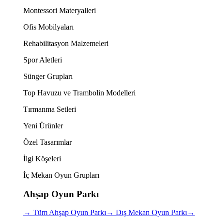
Montessori Materyalleri
Ofis Mobilyaları
Rehabilitasyon Malzemeleri
Spor Aletleri
Sünger Grupları
Top Havuzu ve Trambolin Modelleri
Tırmanma Setleri
Yeni Ürünler
Özel Tasarımlar
İlgi Köşeleri
İç Mekan Oyun Grupları
Ahşap Oyun Parkı
→
Tüm Ahşap Oyun Parkı
→
Dış Mekan Oyun Parkı
→