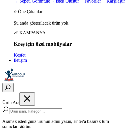
→
Sepeti Görüntüle
→
İstek Oluştur
→
Favoriler
→
Karşılaştır
⭐ Öne Çıkanlar
Şu anda gösterilecek ürün yok.
🎉 KAMPANYA
Kreş için
özel
mobilyalar
Keşfet
İletişim
Ürün Ara
Aramak istediğiniz ürünün adını yazın, Enter'a basarak tüm
sonuçları görün.