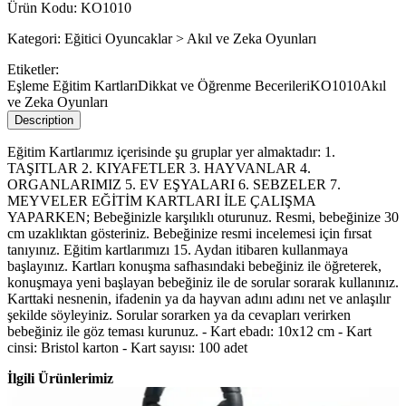
Ürün Kodu:
KO1010
Kategori:
Eğitici Oyuncaklar > Akıl ve Zeka Oyunları
Etiketler:
Eşleme Eğitim Kartları
Dikkat ve Öğrenme Becerileri
KO1010
Akıl
ve Zeka Oyunları
Description
Eğitim Kartlarımız içerisinde şu gruplar yer almaktadır: 1.
TAŞITLAR 2. KIYAFETLER 3. HAYVANLAR 4.
ORGANLARIMIZ 5. EV EŞYALARI 6. SEBZELER 7.
MEYVELER EĞİTİM KARTLARI İLE ÇALIŞMA
YAPARKEN; Bebeğinizle karşılıklı oturunuz. Resmi, bebeğinize 30
cm uzaklıktan gösteriniz. Bebeğinize resmi incelemesi için fırsat
tanıyınız. Eğitim kartlarımızı 15. Aydan itibaren kullanmaya
başlayınız. Kartları konuşma safhasındaki bebeğiniz ile öğreterek,
konuşmaya yeni başlayan bebeğiniz ile de sorular sorarak kullanınız.
Karttaki nesnenin, ifadenin ya da hayvan adını adını net ve anlaşılır
şekilde söyleyiniz. Sorular sorarken ya da cevapları verirken
bebeğiniz ile göz teması kurunuz. - Kart ebadı: 10x12 cm - Kart
cinsi: Bristol karton - Kart sayısı: 100 adet
İlgili Ürünlerimiz