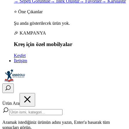
→
Sepeti Görüntüle
→
İstek Oluştur
→
Favoriler
→
Karşılaştır
⭐ Öne Çıkanlar
Şu anda gösterilecek ürün yok.
🎉 KAMPANYA
Kreş için
özel
mobilyalar
Keşfet
İletişim
Ürün Ara
Aramak istediğiniz ürünün adını yazın, Enter'a basarak tüm
sonuçları görün.