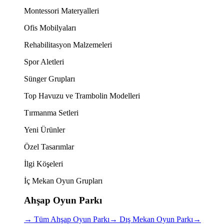
Montessori Materyalleri
Ofis Mobilyaları
Rehabilitasyon Malzemeleri
Spor Aletleri
Sünger Grupları
Top Havuzu ve Trambolin Modelleri
Tırmanma Setleri
Yeni Ürünler
Özel Tasarımlar
İlgi Köşeleri
İç Mekan Oyun Grupları
Ahşap Oyun Parkı
→
Tüm Ahşap Oyun Parkı
→
Dış Mekan Oyun Parkı
→