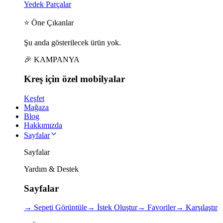
Yedek Parçalar
⭐ Öne Çıkanlar
Şu anda gösterilecek ürün yok.
🎉 KAMPANYA
Kreş için
özel
mobilyalar
Keşfet
Mağaza
Blog
Hakkımızda
Sayfalar
Sayfalar
Yardım & Destek
Sayfalar
→
Sepeti Görüntüle
→
İstek Oluştur
→
Favoriler
→
Karşılaştır