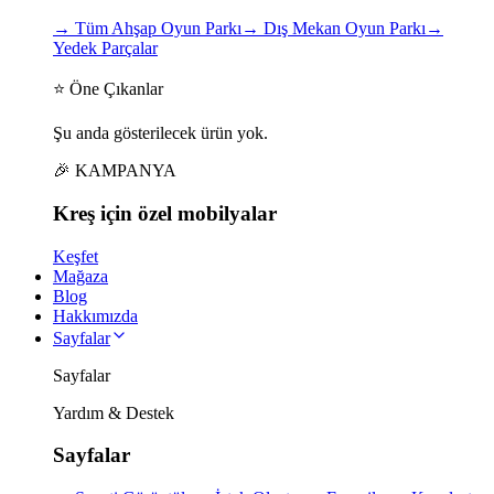
→
Tüm Ahşap Oyun Parkı
→
Dış Mekan Oyun Parkı
→
Yedek Parçalar
⭐ Öne Çıkanlar
Şu anda gösterilecek ürün yok.
🎉 KAMPANYA
Kreş için
özel
mobilyalar
Keşfet
Mağaza
Blog
Hakkımızda
Sayfalar
Sayfalar
Yardım & Destek
Sayfalar