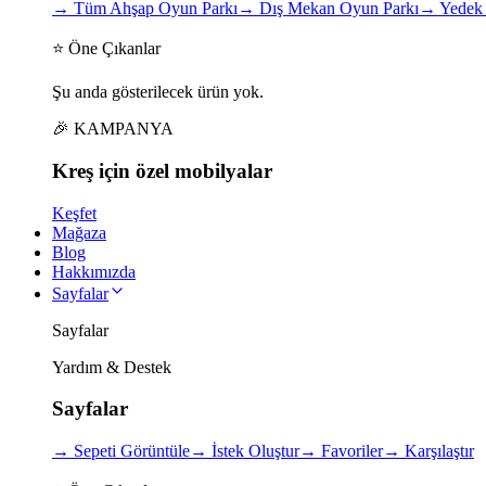
→
Tüm Ahşap Oyun Parkı
→
Dış Mekan Oyun Parkı
→
Yedek 
⭐ Öne Çıkanlar
Şu anda gösterilecek ürün yok.
🎉 KAMPANYA
Kreş için
özel
mobilyalar
Keşfet
Mağaza
Blog
Hakkımızda
Sayfalar
Sayfalar
Yardım & Destek
Sayfalar
→
Sepeti Görüntüle
→
İstek Oluştur
→
Favoriler
→
Karşılaştır