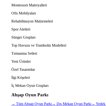
Montessori Materyalleri
Ofis Mobilyaları
Rehabilitasyon Malzemeleri
Spor Aletleri
Sünger Grupları
Top Havuzu ve Trambolin Modelleri
Tırmanma Setleri
Yeni Ürünler
Özel Tasarımlar
İlgi Köşeleri
İç Mekan Oyun Grupları
Ahşap Oyun Parkı
→
Tüm Ahşap Oyun Parkı
→
Dış Mekan Oyun Parkı
→
Yedek 