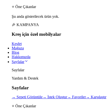
⭐ Öne Çıkanlar
Şu anda gösterilecek ürün yok.
🎉 KAMPANYA
Kreş için
özel
mobilyalar
Keşfet
Mağaza
Blog
Hakkımızda
Sayfalar
Sayfalar
Yardım & Destek
Sayfalar
→
Sepeti Görüntüle
→
İstek Oluştur
→
Favoriler
→
Karşılaştır
⭐ Öne Çıkanlar