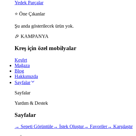
Yedek Parçalar
⭐ Öne Çıkanlar
Şu anda gösterilecek ürün yok.
🎉 KAMPANYA
Kreş için
özel
mobilyalar
Keşfet
Mağaza
Blog
Hakkımızda
Sayfalar
Sayfalar
Yardım & Destek
Sayfalar
→
Sepeti Görüntüle
→
İstek Oluştur
→
Favoriler
→
Karşılaştır