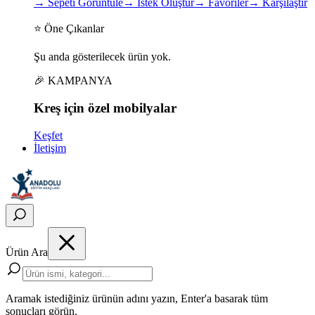
→
Sepeti Görüntüle
→
İstek Oluştur
→
Favoriler
→
Karşılaştır
⭐ Öne Çıkanlar
Şu anda gösterilecek ürün yok.
🎉 KAMPANYA
Kreş için
özel
mobilyalar
Keşfet
İletişim
Ürün Ara
Aramak istediğiniz ürünün adını yazın, Enter'a basarak tüm
sonuçları görün.