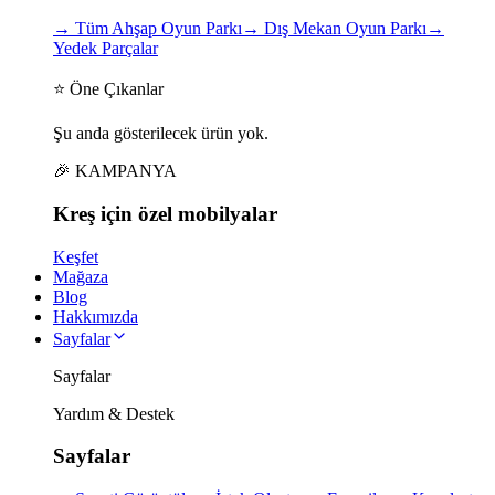
→
Tüm Ahşap Oyun Parkı
→
Dış Mekan Oyun Parkı
→
Yedek Parçalar
⭐ Öne Çıkanlar
Şu anda gösterilecek ürün yok.
🎉 KAMPANYA
Kreş için
özel
mobilyalar
Keşfet
Mağaza
Blog
Hakkımızda
Sayfalar
Sayfalar
Yardım & Destek
Sayfalar