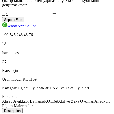
çıkarıp takma denemeleri yapması el göz koordinasyon larını
geliştirmektedir.
Sepete Ekle
WhatsApp ile Sor
+90 545 246 46 76
İstek listesi
Karşılaştır
Ürün Kodu:
KO1169
Kategori:
Eğitici Oyuncaklar > Akıl ve Zeka Oyunları
Etiketler:
Ahşap Ayakkabı Bağlama
KO1169
Akıl ve Zeka Oyunları
Anaokulu
Eğitim Malzemeleri
Description