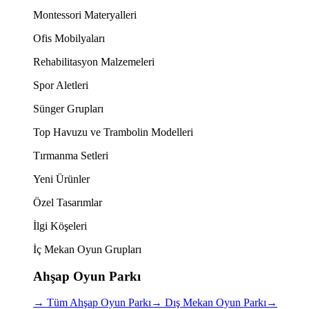
Montessori Materyalleri
Ofis Mobilyaları
Rehabilitasyon Malzemeleri
Spor Aletleri
Sünger Grupları
Top Havuzu ve Trambolin Modelleri
Tırmanma Setleri
Yeni Ürünler
Özel Tasarımlar
İlgi Köşeleri
İç Mekan Oyun Grupları
Ahşap Oyun Parkı
→
Tüm Ahşap Oyun Parkı
→
Dış Mekan Oyun Parkı
→