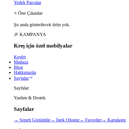
Yedek Parçalar
⭐ Öne Çıkanlar
Şu anda gösterilecek ürün yok.
🎉 KAMPANYA
Kreş için
özel
mobilyalar
Keşfet
Mağaza
Blog
Hakkımızda
Sayfalar
Sayfalar
Yardım & Destek
Sayfalar
→
Sepeti Görüntüle
→
İstek Oluştur
→
Favoriler
→
Karşılaştır