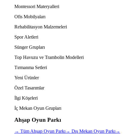
Montessori Materyalleri
Ofis Mobilyaları
Rehabilitasyon Malzemeleri
Spor Aletleri
Sünger Grupları
Top Havuzu ve Trambolin Modelleri
Tırmanma Setleri
Yeni Ürünler
Özel Tasarımlar
İlgi Köşeleri
İç Mekan Oyun Grupları
Ahşap Oyun Parkı
→
Tüm Ahşap Oyun Parkı
→
Dış Mekan Oyun Parkı
→