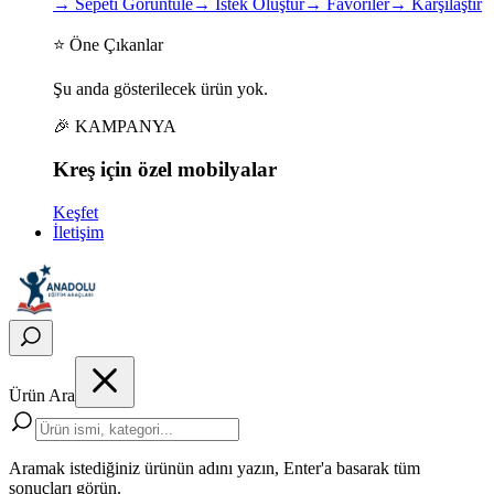
→
Sepeti Görüntüle
→
İstek Oluştur
→
Favoriler
→
Karşılaştır
⭐ Öne Çıkanlar
Şu anda gösterilecek ürün yok.
🎉 KAMPANYA
Kreş için
özel
mobilyalar
Keşfet
İletişim
Ürün Ara
Aramak istediğiniz ürünün adını yazın, Enter'a basarak tüm
sonuçları görün.