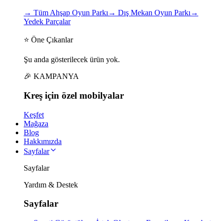
→
Tüm Ahşap Oyun Parkı
→
Dış Mekan Oyun Parkı
→
Yedek Parçalar
⭐ Öne Çıkanlar
Şu anda gösterilecek ürün yok.
🎉 KAMPANYA
Kreş için
özel
mobilyalar
Keşfet
Mağaza
Blog
Hakkımızda
Sayfalar
Sayfalar
Yardım & Destek
Sayfalar