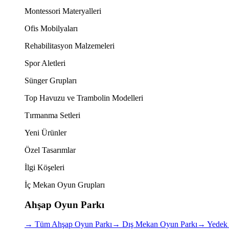
Montessori Materyalleri
Ofis Mobilyaları
Rehabilitasyon Malzemeleri
Spor Aletleri
Sünger Grupları
Top Havuzu ve Trambolin Modelleri
Tırmanma Setleri
Yeni Ürünler
Özel Tasarımlar
İlgi Köşeleri
İç Mekan Oyun Grupları
Ahşap Oyun Parkı
→
Tüm Ahşap Oyun Parkı
→
Dış Mekan Oyun Parkı
→
Yedek 