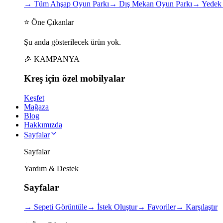
→
Tüm Ahşap Oyun Parkı
→
Dış Mekan Oyun Parkı
→
Yedek 
⭐ Öne Çıkanlar
Şu anda gösterilecek ürün yok.
🎉 KAMPANYA
Kreş için
özel
mobilyalar
Keşfet
Mağaza
Blog
Hakkımızda
Sayfalar
Sayfalar
Yardım & Destek
Sayfalar
→
Sepeti Görüntüle
→
İstek Oluştur
→
Favoriler
→
Karşılaştır