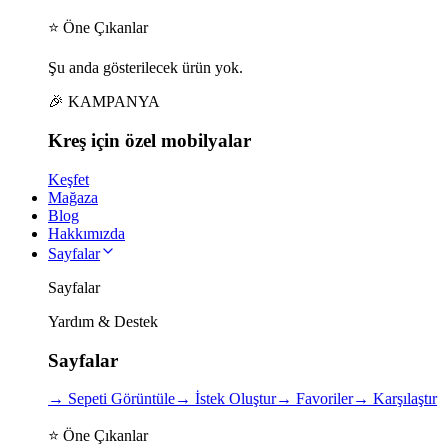
⭐ Öne Çıkanlar
Şu anda gösterilecek ürün yok.
🎉 KAMPANYA
Kreş için
özel
mobilyalar
Keşfet
Mağaza
Blog
Hakkımızda
Sayfalar
Sayfalar
Yardım & Destek
Sayfalar
→
Sepeti Görüntüle
→
İstek Oluştur
→
Favoriler
→
Karşılaştır
⭐ Öne Çıkanlar