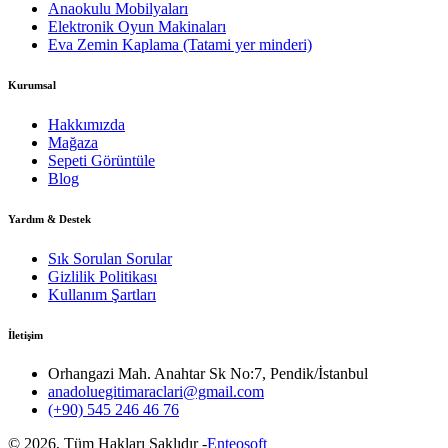
Anaokulu Mobilyaları
Elektronik Oyun Makinaları
Eva Zemin Kaplama (Tatami yer minderi)
Kurumsal
Hakkımızda
Mağaza
Sepeti Görüntüle
Blog
Yardım & Destek
Sık Sorulan Sorular
Gizlilik Politikası
Kullanım Şartları
İletişim
Orhangazi Mah. Anahtar Sk No:7, Pendik/İstanbul
anadoluegitimaraclari@gmail.com
(+90) 545 246 46 76
©
2026
, Tüm Hakları Saklıdır -
Enteosoft