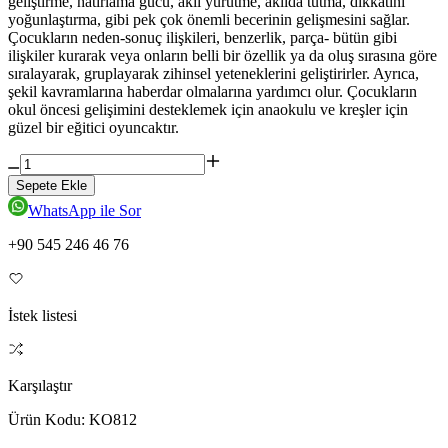
geliştirme, hatırlama gücü, akıl yürütme, akılda tutma, dikkatini
yoğunlaştırma, gibi pek çok önemli becerinin gelişmesini sağlar.
Çocukların neden-sonuç ilişkileri, benzerlik, parça- bütün gibi
ilişkiler kurarak veya onların belli bir özellik ya da oluş sırasına göre
sıralayarak, gruplayarak zihinsel yeteneklerini geliştirirler. Ayrıca,
şekil kavramlarına haberdar olmalarına yardımcı olur. Çocukların
okul öncesi gelişimini desteklemek için anaokulu ve kreşler için
güzel bir eğitici oyuncaktır.
Sepete Ekle
WhatsApp ile Sor
+90 545 246 46 76
İstek listesi
Karşılaştır
Ürün Kodu:
KO812