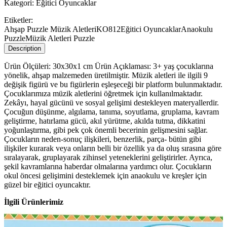
Kategori:
Eğitici Oyuncaklar
Etiketler:
Ahşap Puzzle Müzik Aletleri
KO812
Eğitici Oyuncaklar
Anaokulu
Puzzle
Müzik Aletleri Puzzle
Description
Ürün Ölçüleri: 30x30x1 cm Ürün Açıklaması: 3+ yaş çocuklarına
yönelik, ahşap malzemeden üretilmiştir. Müzik aletleri ile ilgili 9
değişik figürü ve bu figürlerin eşleşeceği bir platform bulunmaktadır.
Çocuklarımıza müzik aletlerini öğretmek için kullanılmaktadır.
Zekâyı, hayal gücünü ve sosyal gelişimi destekleyen materyallerdir.
Çocuğun düşünme, algılama, tanıma, soyutlama, gruplama, kavram
geliştirme, hatırlama gücü, akıl yürütme, akılda tutma, dikkatini
yoğunlaştırma, gibi pek çok önemli becerinin gelişmesini sağlar.
Çocukların neden-sonuç ilişkileri, benzerlik, parça- bütün gibi
ilişkiler kurarak veya onların belli bir özellik ya da oluş sırasına göre
sıralayarak, gruplayarak zihinsel yeteneklerini geliştirirler. Ayrıca,
şekil kavramlarına haberdar olmalarına yardımcı olur. Çocukların
okul öncesi gelişimini desteklemek için anaokulu ve kreşler için
güzel bir eğitici oyuncaktır.
İlgili Ürünlerimiz