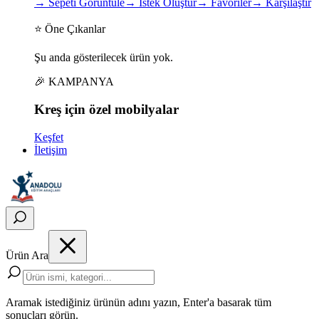
→
Sepeti Görüntüle
→
İstek Oluştur
→
Favoriler
→
Karşılaştır
⭐ Öne Çıkanlar
Şu anda gösterilecek ürün yok.
🎉 KAMPANYA
Kreş için
özel
mobilyalar
Keşfet
İletişim
Ürün Ara
Aramak istediğiniz ürünün adını yazın, Enter'a basarak tüm
sonuçları görün.