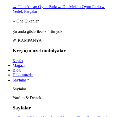
→
Tüm Ahşap Oyun Parkı
→
Dış Mekan Oyun Parkı
→
Yedek Parçalar
⭐ Öne Çıkanlar
Şu anda gösterilecek ürün yok.
🎉 KAMPANYA
Kreş için
özel
mobilyalar
Keşfet
Mağaza
Blog
Hakkımızda
Sayfalar
Sayfalar
Yardım & Destek
Sayfalar