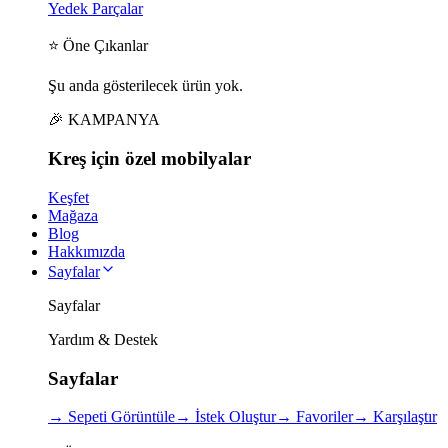
Yedek Parçalar
⭐ Öne Çıkanlar
Şu anda gösterilecek ürün yok.
🎉 KAMPANYA
Kreş için
özel
mobilyalar
Keşfet
Mağaza
Blog
Hakkımızda
Sayfalar
Sayfalar
Yardım & Destek
Sayfalar
→
Sepeti Görüntüle
→
İstek Oluştur
→
Favoriler
→
Karşılaştır