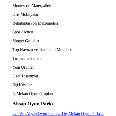
Montessori Materyalleri
Ofis Mobilyaları
Rehabilitasyon Malzemeleri
Spor Aletleri
Sünger Grupları
Top Havuzu ve Trambolin Modelleri
Tırmanma Setleri
Yeni Ürünler
Özel Tasarımlar
İlgi Köşeleri
İç Mekan Oyun Grupları
Ahşap Oyun Parkı
→
Tüm Ahşap Oyun Parkı
→
Dış Mekan Oyun Parkı
→