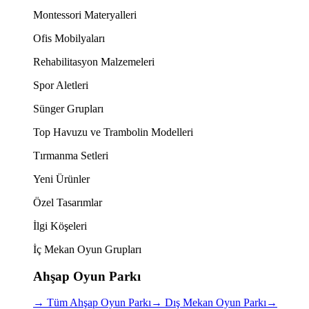
Montessori Materyalleri
Ofis Mobilyaları
Rehabilitasyon Malzemeleri
Spor Aletleri
Sünger Grupları
Top Havuzu ve Trambolin Modelleri
Tırmanma Setleri
Yeni Ürünler
Özel Tasarımlar
İlgi Köşeleri
İç Mekan Oyun Grupları
Ahşap Oyun Parkı
→
Tüm Ahşap Oyun Parkı
→
Dış Mekan Oyun Parkı
→