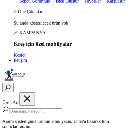
→
Sepeti Görüntüle
→
İstek Oluştur
→
Favoriler
→
Karşılaştır
⭐ Öne Çıkanlar
Şu anda gösterilecek ürün yok.
🎉 KAMPANYA
Kreş için
özel
mobilyalar
Keşfet
İletişim
Ürün Ara
Aramak istediğiniz ürünün adını yazın, Enter'a basarak tüm
sonuçları görün.