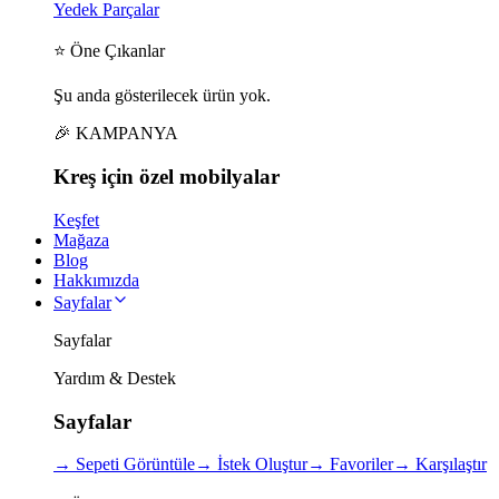
Yedek Parçalar
⭐ Öne Çıkanlar
Şu anda gösterilecek ürün yok.
🎉 KAMPANYA
Kreş için
özel
mobilyalar
Keşfet
Mağaza
Blog
Hakkımızda
Sayfalar
Sayfalar
Yardım & Destek
Sayfalar
→
Sepeti Görüntüle
→
İstek Oluştur
→
Favoriler
→
Karşılaştır