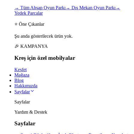
→
Tüm Ahşap Oyun Parkı
→
Dış Mekan Oyun Parkı
→
Yedek Parçalar
⭐ Öne Çıkanlar
Şu anda gösterilecek ürün yok.
🎉 KAMPANYA
Kreş için
özel
mobilyalar
Keşfet
Mağaza
Blog
Hakkımızda
Sayfalar
Sayfalar
Yardım & Destek
Sayfalar