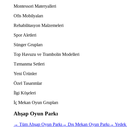
Montessori Materyalleri
Ofis Mobilyaları
Rehabilitasyon Malzemeleri
Spor Aletleri
Sünger Grupları
Top Havuzu ve Trambolin Modelleri
Tırmanma Setleri
Yeni Ürünler
Özel Tasarımlar
İlgi Köşeleri
İç Mekan Oyun Grupları
Ahşap Oyun Parkı
→
Tüm Ahşap Oyun Parkı
→
Dış Mekan Oyun Parkı
→
Yedek 