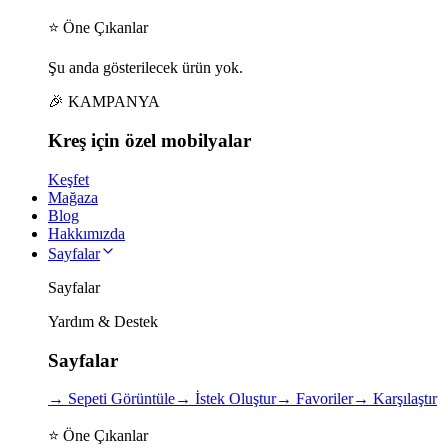
⭐ Öne Çıkanlar
Şu anda gösterilecek ürün yok.
🎉 KAMPANYA
Kreş için
özel
mobilyalar
Keşfet
Mağaza
Blog
Hakkımızda
Sayfalar
Sayfalar
Yardım & Destek
Sayfalar
→
Sepeti Görüntüle
→
İstek Oluştur
→
Favoriler
→
Karşılaştır
⭐ Öne Çıkanlar