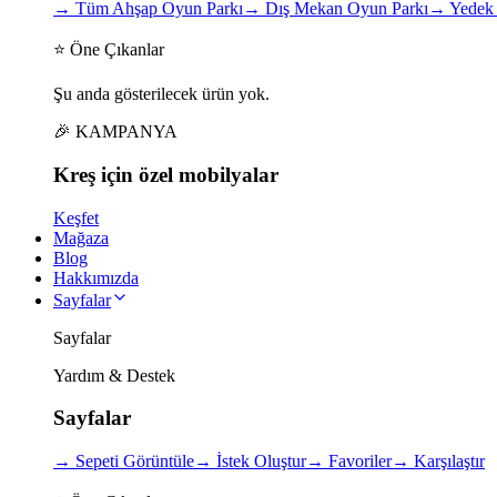
→
Tüm Ahşap Oyun Parkı
→
Dış Mekan Oyun Parkı
→
Yedek 
⭐ Öne Çıkanlar
Şu anda gösterilecek ürün yok.
🎉 KAMPANYA
Kreş için
özel
mobilyalar
Keşfet
Mağaza
Blog
Hakkımızda
Sayfalar
Sayfalar
Yardım & Destek
Sayfalar
→
Sepeti Görüntüle
→
İstek Oluştur
→
Favoriler
→
Karşılaştır