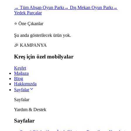
→
Tüm Ahşap Oyun Parkı
→
Dış Mekan Oyun Parkı
→
Yedek Parçalar
⭐ Öne Çıkanlar
Şu anda gösterilecek ürün yok.
🎉 KAMPANYA
Kreş için
özel
mobilyalar
Keşfet
Mağaza
Blog
Hakkımızda
Sayfalar
Sayfalar
Yardım & Destek
Sayfalar