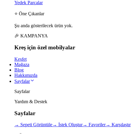
Yedek Parçalar
⭐ Öne Çıkanlar
Şu anda gösterilecek ürün yok.
🎉 KAMPANYA
Kreş için
özel
mobilyalar
Keşfet
Mağaza
Blog
Hakkımızda
Sayfalar
Sayfalar
Yardım & Destek
Sayfalar
→
Sepeti Görüntüle
→
İstek Oluştur
→
Favoriler
→
Karşılaştır