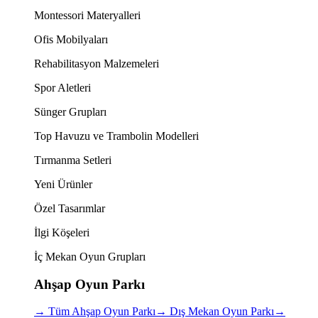
Montessori Materyalleri
Ofis Mobilyaları
Rehabilitasyon Malzemeleri
Spor Aletleri
Sünger Grupları
Top Havuzu ve Trambolin Modelleri
Tırmanma Setleri
Yeni Ürünler
Özel Tasarımlar
İlgi Köşeleri
İç Mekan Oyun Grupları
Ahşap Oyun Parkı
→
Tüm Ahşap Oyun Parkı
→
Dış Mekan Oyun Parkı
→