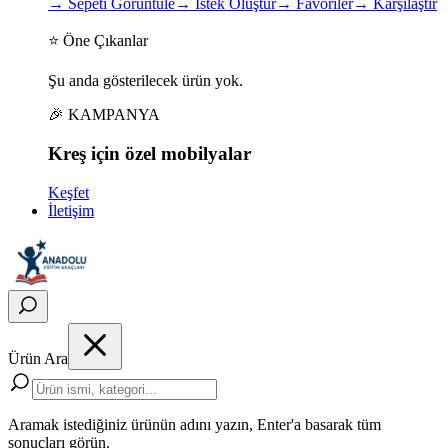
→
Sepeti Görüntüle
→
İstek Oluştur
→
Favoriler
→
Karşılaştır
⭐ Öne Çıkanlar
Şu anda gösterilecek ürün yok.
🎉 KAMPANYA
Kreş için
özel
mobilyalar
Keşfet
İletişim
Ürün Ara
Aramak istediğiniz ürünün adını yazın, Enter'a basarak tüm
sonuçları görün.