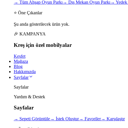
→
Tüm Ahşap Oyun Parkı
→
Dış Mekan Oyun Parkı
→
Yedek 
⭐ Öne Çıkanlar
Şu anda gösterilecek ürün yok.
🎉 KAMPANYA
Kreş için
özel
mobilyalar
Keşfet
Mağaza
Blog
Hakkımızda
Sayfalar
Sayfalar
Yardım & Destek
Sayfalar
→
Sepeti Görüntüle
→
İstek Oluştur
→
Favoriler
→
Karşılaştır