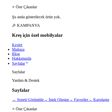
⭐ Öne Çıkanlar
Şu anda gösterilecek ürün yok.
🎉 KAMPANYA
Kreş için
özel
mobilyalar
Keşfet
Mağaza
Blog
Hakkımızda
Sayfalar
Sayfalar
Yardım & Destek
Sayfalar
→
Sepeti Görüntüle
→
İstek Oluştur
→
Favoriler
→
Karşılaştır
⭐ Öne Çıkanlar