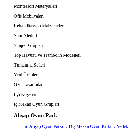
Montessori Materyalleri
Ofis Mobilyaları
Rehabilitasyon Malzemeleri
Spor Aletleri
Sünger Grupları
Top Havuzu ve Trambolin Modelleri
Tırmanma Setleri
Yeni Ürünler
Özel Tasarımlar
İlgi Köşeleri
İç Mekan Oyun Grupları
Ahşap Oyun Parkı
→
Tüm Ahşap Oyun Parkı
→
Dış Mekan Oyun Parkı
→
Yedek 