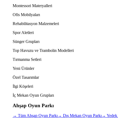
Montessori Materyalleri
Ofis Mobilyaları
Rehabilitasyon Malzemeleri
Spor Aletleri
Sünger Grupları
Top Havuzu ve Trambolin Modelleri
Tırmanma Setleri
Yeni Ürünler
Özel Tasarımlar
İlgi Köşeleri
İç Mekan Oyun Grupları
Ahşap Oyun Parkı
→
Tüm Ahşap Oyun Parkı
→
Dış Mekan Oyun Parkı
→
Yedek 