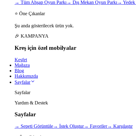
→
Tüm Ahşap Oyun Parkı
→
Dış Mekan Oyun Parkı
→
Yedek 
⭐ Öne Çıkanlar
Şu anda gösterilecek ürün yok.
🎉 KAMPANYA
Kreş için
özel
mobilyalar
Keşfet
Mağaza
Blog
Hakkımızda
Sayfalar
Sayfalar
Yardım & Destek
Sayfalar
→
Sepeti Görüntüle
→
İstek Oluştur
→
Favoriler
→
Karşılaştır