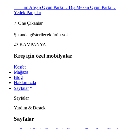
→
Tüm Ahşap Oyun Parkı
→
Dış Mekan Oyun Parkı
→
Yedek Parçalar
⭐ Öne Çıkanlar
Şu anda gösterilecek ürün yok.
🎉 KAMPANYA
Kreş için
özel
mobilyalar
Keşfet
Mağaza
Blog
Hakkımızda
Sayfalar
Sayfalar
Yardım & Destek
Sayfalar