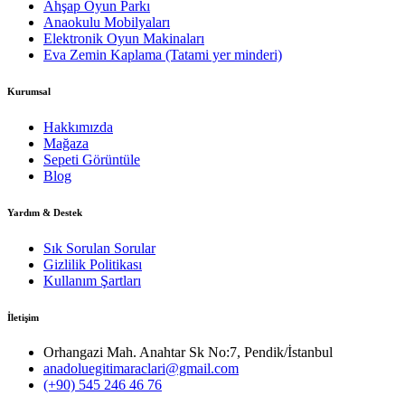
Ahşap Oyun Parkı
Anaokulu Mobilyaları
Elektronik Oyun Makinaları
Eva Zemin Kaplama (Tatami yer minderi)
Kurumsal
Hakkımızda
Mağaza
Sepeti Görüntüle
Blog
Yardım & Destek
Sık Sorulan Sorular
Gizlilik Politikası
Kullanım Şartları
İletişim
Orhangazi Mah. Anahtar Sk No:7, Pendik/İstanbul
anadoluegitimaraclari@gmail.com
(+90) 545 246 46 76