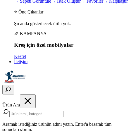
→
Sepeti Görüntüle
→
İstek Oluştur
→
Favoriler
→
Karşılaştır
⭐ Öne Çıkanlar
Şu anda gösterilecek ürün yok.
🎉 KAMPANYA
Kreş için
özel
mobilyalar
Keşfet
İletişim
Ürün Ara
Aramak istediğiniz ürünün adını yazın, Enter'a basarak tüm
sonuçları görün.