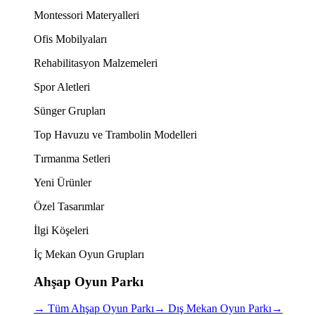
Montessori Materyalleri
Ofis Mobilyaları
Rehabilitasyon Malzemeleri
Spor Aletleri
Sünger Grupları
Top Havuzu ve Trambolin Modelleri
Tırmanma Setleri
Yeni Ürünler
Özel Tasarımlar
İlgi Köşeleri
İç Mekan Oyun Grupları
Ahşap Oyun Parkı
→
Tüm Ahşap Oyun Parkı
→
Dış Mekan Oyun Parkı
→