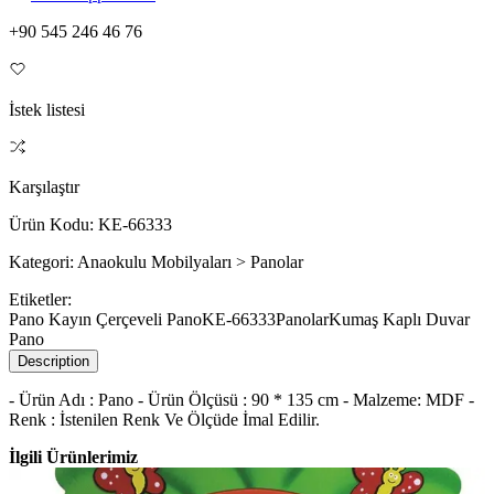
+90 545 246 46 76
İstek listesi
Karşılaştır
Ürün Kodu:
KE-66333
Kategori:
Anaokulu Mobilyaları > Panolar
Etiketler:
Pano Kayın Çerçeveli Pano
KE-66333
Panolar
Kumaş Kaplı Duvar
Pano
Description
- Ürün Adı : Pano - Ürün Ölçüsü : 90 * 135 cm - Malzeme: MDF -
Renk : İstenilen Renk Ve Ölçüde İmal Edilir.
İlgili Ürünlerimiz