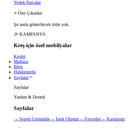
Yedek Parçalar
⭐ Öne Çıkanlar
Şu anda gösterilecek ürün yok.
🎉 KAMPANYA
Kreş için
özel
mobilyalar
Keşfet
Mağaza
Blog
Hakkımızda
Sayfalar
Sayfalar
Yardım & Destek
Sayfalar
→
Sepeti Görüntüle
→
İstek Oluştur
→
Favoriler
→
Karşılaştır