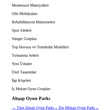
Montessori Materyalleri
Ofis Mobilyaları
Rehabilitasyon Malzemeleri
Spor Aletleri
Sünger Grupları
Top Havuzu ve Trambolin Modelleri
Tırmanma Setleri
Yeni Ürünler
Özel Tasarımlar
İlgi Köşeleri
İç Mekan Oyun Grupları
Ahşap Oyun Parkı
→
Tüm Ahşap Oyun Parkı
→
Dış Mekan Oyun Parkı
→