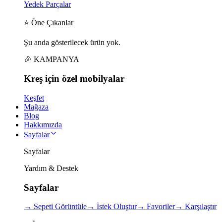
Yedek Parçalar
⭐ Öne Çıkanlar
Şu anda gösterilecek ürün yok.
🎉 KAMPANYA
Kreş için
özel
mobilyalar
Keşfet
Mağaza
Blog
Hakkımızda
Sayfalar
Sayfalar
Yardım & Destek
Sayfalar
→
Sepeti Görüntüle
→
İstek Oluştur
→
Favoriler
→
Karşılaştır