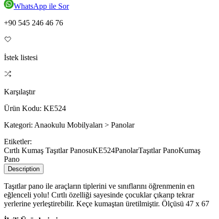
WhatsApp ile Sor
+90 545 246 46 76
İstek listesi
Karşılaştır
Ürün Kodu:
KE524
Kategori:
Anaokulu Mobilyaları > Panolar
Etiketler:
Cırtlı Kumaş Taşıtlar Panosu
KE524
Panolar
Taşıtlar Pano
Kumaş
Pano
Description
Taşıtlar pano ile araçların tiplerini ve sınıflarını öğrenmenin en
eğlenceli yolu! Cırtlı özelliği sayesinde çocuklar çıkarıp tekrar
yerlerine yerleştirebilir. Keçe kumaştan üretilmiştir. Ölçüsü 47 x 67