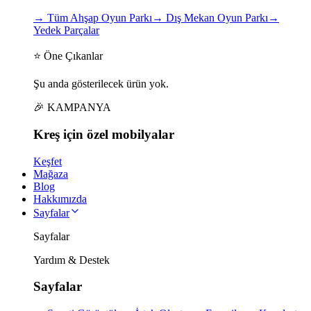
→
Tüm Ahşap Oyun Parkı
→
Dış Mekan Oyun Parkı
→
Yedek Parçalar
⭐ Öne Çıkanlar
Şu anda gösterilecek ürün yok.
🎉 KAMPANYA
Kreş için
özel
mobilyalar
Keşfet
Mağaza
Blog
Hakkımızda
Sayfalar
Sayfalar
Yardım & Destek
Sayfalar