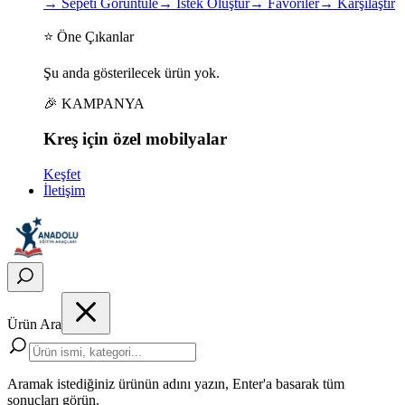
→
Sepeti Görüntüle
→
İstek Oluştur
→
Favoriler
→
Karşılaştır
⭐ Öne Çıkanlar
Şu anda gösterilecek ürün yok.
🎉 KAMPANYA
Kreş için
özel
mobilyalar
Keşfet
İletişim
Ürün Ara
Aramak istediğiniz ürünün adını yazın, Enter'a basarak tüm
sonuçları görün.