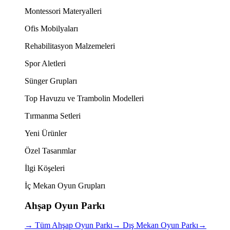
Montessori Materyalleri
Ofis Mobilyaları
Rehabilitasyon Malzemeleri
Spor Aletleri
Sünger Grupları
Top Havuzu ve Trambolin Modelleri
Tırmanma Setleri
Yeni Ürünler
Özel Tasarımlar
İlgi Köşeleri
İç Mekan Oyun Grupları
Ahşap Oyun Parkı
→
Tüm Ahşap Oyun Parkı
→
Dış Mekan Oyun Parkı
→