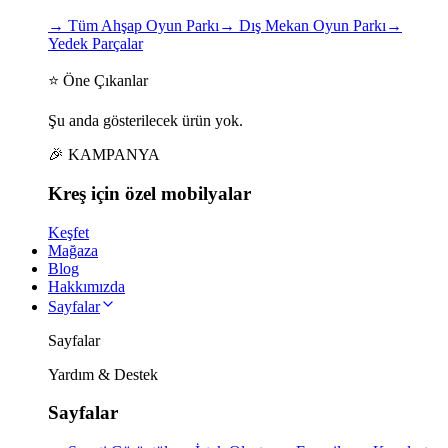
→
Tüm Ahşap Oyun Parkı
→
Dış Mekan Oyun Parkı
→
Yedek Parçalar
⭐ Öne Çıkanlar
Şu anda gösterilecek ürün yok.
🎉 KAMPANYA
Kreş için
özel
mobilyalar
Keşfet
Mağaza
Blog
Hakkımızda
Sayfalar
Sayfalar
Yardım & Destek
Sayfalar