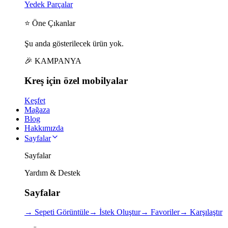
Yedek Parçalar
⭐ Öne Çıkanlar
Şu anda gösterilecek ürün yok.
🎉 KAMPANYA
Kreş için
özel
mobilyalar
Keşfet
Mağaza
Blog
Hakkımızda
Sayfalar
Sayfalar
Yardım & Destek
Sayfalar
→
Sepeti Görüntüle
→
İstek Oluştur
→
Favoriler
→
Karşılaştır