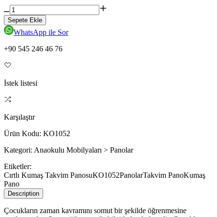
Sepete Ekle
WhatsApp ile Sor
+90 545 246 46 76
İstek listesi
Karşılaştır
Ürün Kodu:
KO1052
Kategori:
Anaokulu Mobilyaları > Panolar
Etiketler:
Cırtlı Kumaş Takvim Panosu
KO1052
Panolar
Takvim Pano
Kumaş
Pano
Description
Çocukların zaman kavramını somut bir şekilde öğrenmesine