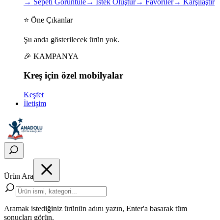
→
Sepeti Görüntüle
→
İstek Oluştur
→
Favoriler
→
Karşılaştır
⭐ Öne Çıkanlar
Şu anda gösterilecek ürün yok.
🎉 KAMPANYA
Kreş için
özel
mobilyalar
Keşfet
İletişim
Ürün Ara
Aramak istediğiniz ürünün adını yazın, Enter'a basarak tüm
sonuçları görün.