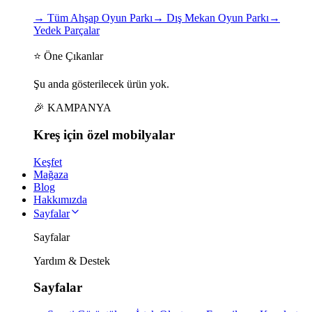
→
Tüm Ahşap Oyun Parkı
→
Dış Mekan Oyun Parkı
→
Yedek Parçalar
⭐ Öne Çıkanlar
Şu anda gösterilecek ürün yok.
🎉 KAMPANYA
Kreş için
özel
mobilyalar
Keşfet
Mağaza
Blog
Hakkımızda
Sayfalar
Sayfalar
Yardım & Destek
Sayfalar