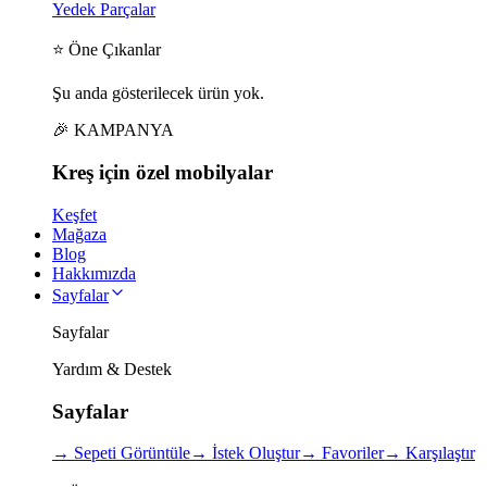
Yedek Parçalar
⭐ Öne Çıkanlar
Şu anda gösterilecek ürün yok.
🎉 KAMPANYA
Kreş için
özel
mobilyalar
Keşfet
Mağaza
Blog
Hakkımızda
Sayfalar
Sayfalar
Yardım & Destek
Sayfalar
→
Sepeti Görüntüle
→
İstek Oluştur
→
Favoriler
→
Karşılaştır