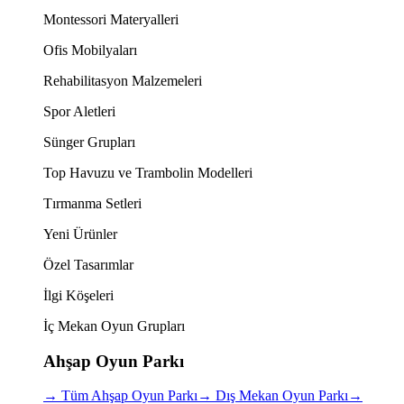
Montessori Materyalleri
Ofis Mobilyaları
Rehabilitasyon Malzemeleri
Spor Aletleri
Sünger Grupları
Top Havuzu ve Trambolin Modelleri
Tırmanma Setleri
Yeni Ürünler
Özel Tasarımlar
İlgi Köşeleri
İç Mekan Oyun Grupları
Ahşap Oyun Parkı
→
Tüm Ahşap Oyun Parkı
→
Dış Mekan Oyun Parkı
→