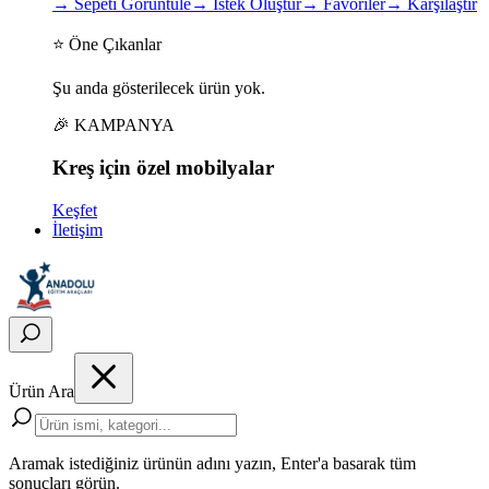
→
Sepeti Görüntüle
→
İstek Oluştur
→
Favoriler
→
Karşılaştır
⭐ Öne Çıkanlar
Şu anda gösterilecek ürün yok.
🎉 KAMPANYA
Kreş için
özel
mobilyalar
Keşfet
İletişim
Ürün Ara
Aramak istediğiniz ürünün adını yazın, Enter'a basarak tüm
sonuçları görün.