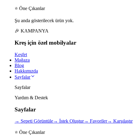
⭐ Öne Çıkanlar
Şu anda gösterilecek ürün yok.
🎉 KAMPANYA
Kreş için
özel
mobilyalar
Keşfet
Mağaza
Blog
Hakkımızda
Sayfalar
Sayfalar
Yardım & Destek
Sayfalar
→
Sepeti Görüntüle
→
İstek Oluştur
→
Favoriler
→
Karşılaştır
⭐ Öne Çıkanlar