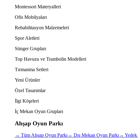
Montessori Materyalleri
Ofis Mobilyaları
Rehabilitasyon Malzemeleri
Spor Aletleri
Sünger Grupları
Top Havuzu ve Trambolin Modelleri
Tırmanma Setleri
Yeni Ürünler
Özel Tasarımlar
İlgi Köşeleri
İç Mekan Oyun Grupları
Ahşap Oyun Parkı
→
Tüm Ahşap Oyun Parkı
→
Dış Mekan Oyun Parkı
→
Yedek 