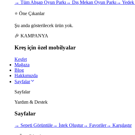
→
Tüm Ahşap Oyun Parkı
→
Dış Mekan Oyun Parkı
→
Yedek 
⭐ Öne Çıkanlar
Şu anda gösterilecek ürün yok.
🎉 KAMPANYA
Kreş için
özel
mobilyalar
Keşfet
Mağaza
Blog
Hakkımızda
Sayfalar
Sayfalar
Yardım & Destek
Sayfalar
→
Sepeti Görüntüle
→
İstek Oluştur
→
Favoriler
→
Karşılaştır