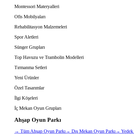
Montessori Materyalleri
Ofis Mobilyaları
Rehabilitasyon Malzemeleri
Spor Aletleri
Sünger Grupları
Top Havuzu ve Trambolin Modelleri
Tırmanma Setleri
Yeni Ürünler
Özel Tasarımlar
İlgi Köşeleri
İç Mekan Oyun Grupları
Ahşap Oyun Parkı
→
Tüm Ahşap Oyun Parkı
→
Dış Mekan Oyun Parkı
→
Yedek 