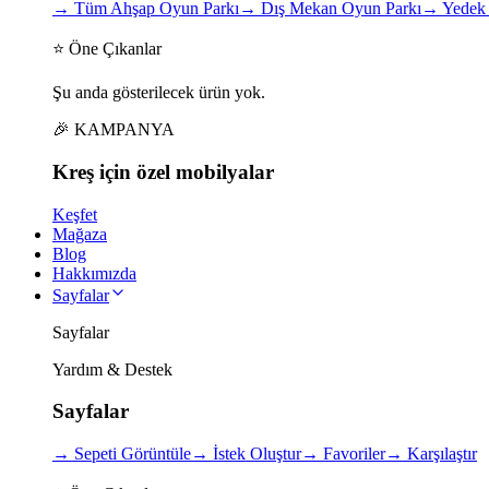
→
Tüm Ahşap Oyun Parkı
→
Dış Mekan Oyun Parkı
→
Yedek 
⭐ Öne Çıkanlar
Şu anda gösterilecek ürün yok.
🎉 KAMPANYA
Kreş için
özel
mobilyalar
Keşfet
Mağaza
Blog
Hakkımızda
Sayfalar
Sayfalar
Yardım & Destek
Sayfalar
→
Sepeti Görüntüle
→
İstek Oluştur
→
Favoriler
→
Karşılaştır