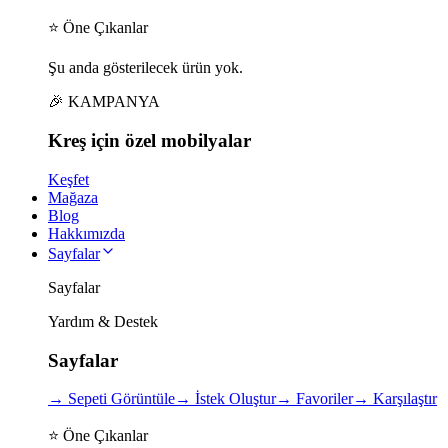
⭐ Öne Çıkanlar
Şu anda gösterilecek ürün yok.
🎉 KAMPANYA
Kreş için
özel
mobilyalar
Keşfet
Mağaza
Blog
Hakkımızda
Sayfalar
Sayfalar
Yardım & Destek
Sayfalar
→
Sepeti Görüntüle
→
İstek Oluştur
→
Favoriler
→
Karşılaştır
⭐ Öne Çıkanlar