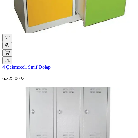
4 Çekmeceli Sınıf Dolap
6.325,00 ₺