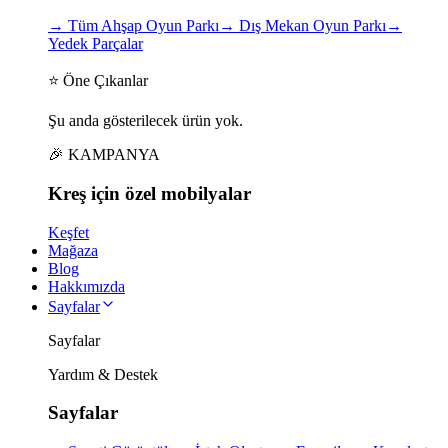
→
Tüm Ahşap Oyun Parkı
→
Dış Mekan Oyun Parkı
→
Yedek Parçalar
⭐ Öne Çıkanlar
Şu anda gösterilecek ürün yok.
🎉 KAMPANYA
Kreş için
özel
mobilyalar
Keşfet
Mağaza
Blog
Hakkımızda
Sayfalar
Sayfalar
Yardım & Destek
Sayfalar