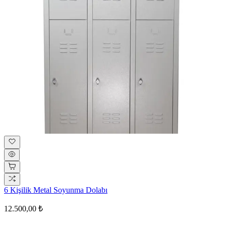
6 Kişilik Metal Soyunma Dolabı
12.500,00 ₺