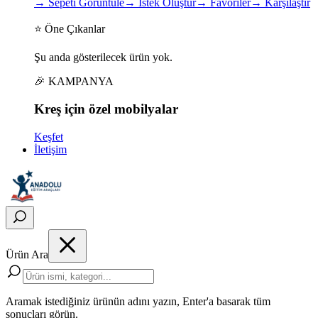
→
Sepeti Görüntüle
→
İstek Oluştur
→
Favoriler
→
Karşılaştır
⭐ Öne Çıkanlar
Şu anda gösterilecek ürün yok.
🎉 KAMPANYA
Kreş için
özel
mobilyalar
Keşfet
İletişim
Ürün Ara
Aramak istediğiniz ürünün adını yazın, Enter'a basarak tüm
sonuçları görün.