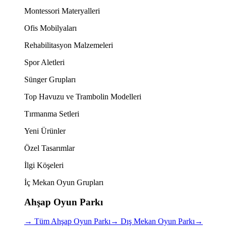
Montessori Materyalleri
Ofis Mobilyaları
Rehabilitasyon Malzemeleri
Spor Aletleri
Sünger Grupları
Top Havuzu ve Trambolin Modelleri
Tırmanma Setleri
Yeni Ürünler
Özel Tasarımlar
İlgi Köşeleri
İç Mekan Oyun Grupları
Ahşap Oyun Parkı
→
Tüm Ahşap Oyun Parkı
→
Dış Mekan Oyun Parkı
→