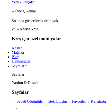
Yedek Parçalar
⭐ Öne Çıkanlar
Şu anda gösterilecek ürün yok.
🎉 KAMPANYA
Kreş için
özel
mobilyalar
Keşfet
Mağaza
Blog
Hakkımızda
Sayfalar
Sayfalar
Yardım & Destek
Sayfalar
→
Sepeti Görüntüle
→
İstek Oluştur
→
Favoriler
→
Karşılaştır