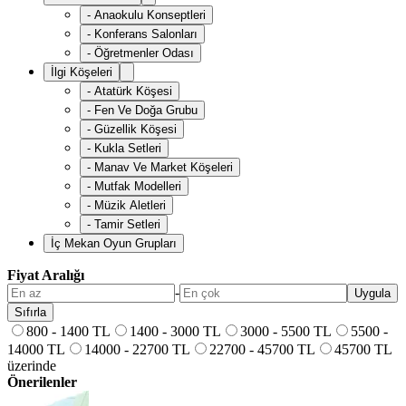
-
Anaokulu Konseptleri
-
Konferans Salonları
-
Öğretmenler Odası
İlgi Köşeleri
-
Atatürk Köşesi
-
Fen Ve Doğa Grubu
-
Güzellik Köşesi
-
Kukla Setleri
-
Manav Ve Market Köşeleri
-
Mutfak Modelleri
-
Müzik Aletleri
-
Tamir Setleri
İç Mekan Oyun Grupları
Fiyat Aralığı
-
Uygula
Sıfırla
800 - 1400 TL
1400 - 3000 TL
3000 - 5500 TL
5500 -
14000 TL
14000 - 22700 TL
22700 - 45700 TL
45700 TL
üzerinde
Önerilenler