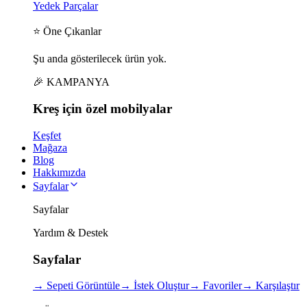
Yedek Parçalar
⭐ Öne Çıkanlar
Şu anda gösterilecek ürün yok.
🎉 KAMPANYA
Kreş için
özel
mobilyalar
Keşfet
Mağaza
Blog
Hakkımızda
Sayfalar
Sayfalar
Yardım & Destek
Sayfalar
→
Sepeti Görüntüle
→
İstek Oluştur
→
Favoriler
→
Karşılaştır