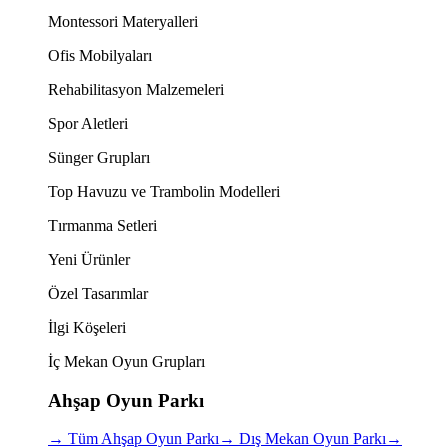
Montessori Materyalleri
Ofis Mobilyaları
Rehabilitasyon Malzemeleri
Spor Aletleri
Sünger Grupları
Top Havuzu ve Trambolin Modelleri
Tırmanma Setleri
Yeni Ürünler
Özel Tasarımlar
İlgi Köşeleri
İç Mekan Oyun Grupları
Ahşap Oyun Parkı
→
Tüm Ahşap Oyun Parkı
→
Dış Mekan Oyun Parkı
→