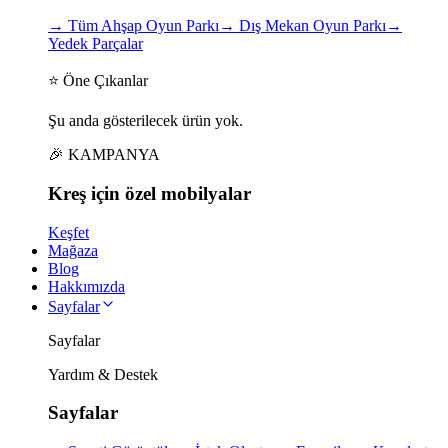
→
Tüm Ahşap Oyun Parkı
→
Dış Mekan Oyun Parkı
→
Yedek Parçalar
⭐ Öne Çıkanlar
Şu anda gösterilecek ürün yok.
🎉 KAMPANYA
Kreş için
özel
mobilyalar
Keşfet
Mağaza
Blog
Hakkımızda
Sayfalar
Sayfalar
Yardım & Destek
Sayfalar