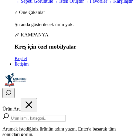
→
Sepeti Görüntüle
→
İstek Oluştur
→
Favoriler
→
Karşılaştır
⭐ Öne Çıkanlar
Şu anda gösterilecek ürün yok.
🎉 KAMPANYA
Kreş için
özel
mobilyalar
Keşfet
İletişim
Ürün Ara
Aramak istediğiniz ürünün adını yazın, Enter'a basarak tüm
sonuçları görün.