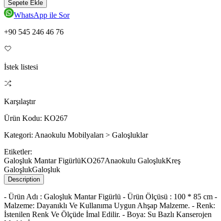
Sepete Ekle
WhatsApp ile Sor
+90 545 246 46 76
İstek listesi
Karşılaştır
Ürün Kodu:
KO267
Kategori:
Anaokulu Mobilyaları > Galoşluklar
Etiketler:
Galoşluk Mantar Figürlü
KO267
Anaokulu Galoşluk
Kreş
Galoşluk
Galoşluk
Description
- Ürün Adı : Galoşluk Mantar Figürlü - Ürün Ölçüsü : 100 * 85 cm -
Malzeme: Dayanıklı Ve Kullanıma Uygun Ahşap Malzeme. - Renk:
İstenilen Renk Ve Ölçüde İmal Edilir. - Boya: Su Bazlı Kanserojen