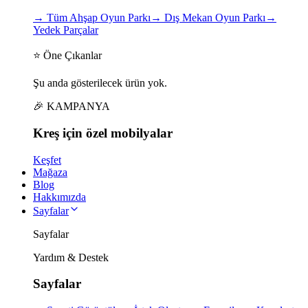
→
Tüm Ahşap Oyun Parkı
→
Dış Mekan Oyun Parkı
→
Yedek Parçalar
⭐ Öne Çıkanlar
Şu anda gösterilecek ürün yok.
🎉 KAMPANYA
Kreş için
özel
mobilyalar
Keşfet
Mağaza
Blog
Hakkımızda
Sayfalar
Sayfalar
Yardım & Destek
Sayfalar