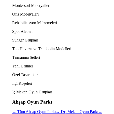
Montessori Materyalleri
Ofis Mobilyaları
Rehabilitasyon Malzemeleri
Spor Aletleri
Sünger Grupları
Top Havuzu ve Trambolin Modelleri
Tırmanma Setleri
Yeni Ürünler
Özel Tasarımlar
İlgi Köşeleri
İç Mekan Oyun Grupları
Ahşap Oyun Parkı
→
Tüm Ahşap Oyun Parkı
→
Dış Mekan Oyun Parkı
→