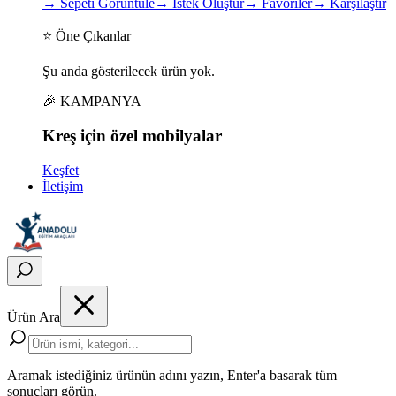
→
Sepeti Görüntüle
→
İstek Oluştur
→
Favoriler
→
Karşılaştır
⭐ Öne Çıkanlar
Şu anda gösterilecek ürün yok.
🎉 KAMPANYA
Kreş için
özel
mobilyalar
Keşfet
İletişim
Ürün Ara
Aramak istediğiniz ürünün adını yazın, Enter'a basarak tüm
sonuçları görün.