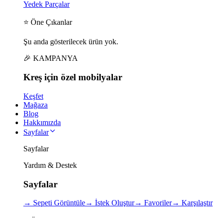
Yedek Parçalar
⭐ Öne Çıkanlar
Şu anda gösterilecek ürün yok.
🎉 KAMPANYA
Kreş için
özel
mobilyalar
Keşfet
Mağaza
Blog
Hakkımızda
Sayfalar
Sayfalar
Yardım & Destek
Sayfalar
→
Sepeti Görüntüle
→
İstek Oluştur
→
Favoriler
→
Karşılaştır