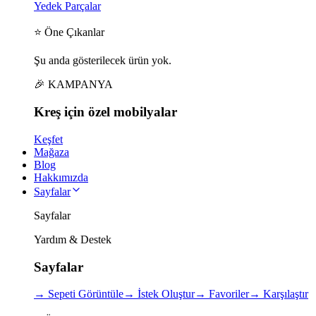
Yedek Parçalar
⭐ Öne Çıkanlar
Şu anda gösterilecek ürün yok.
🎉 KAMPANYA
Kreş için
özel
mobilyalar
Keşfet
Mağaza
Blog
Hakkımızda
Sayfalar
Sayfalar
Yardım & Destek
Sayfalar
→
Sepeti Görüntüle
→
İstek Oluştur
→
Favoriler
→
Karşılaştır