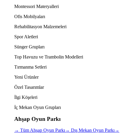
Montessori Materyalleri
Ofis Mobilyaları
Rehabilitasyon Malzemeleri
Spor Aletleri
Sünger Grupları
Top Havuzu ve Trambolin Modelleri
Tırmanma Setleri
Yeni Ürünler
Özel Tasarımlar
İlgi Köşeleri
İç Mekan Oyun Grupları
Ahşap Oyun Parkı
→
Tüm Ahşap Oyun Parkı
→
Dış Mekan Oyun Parkı
→