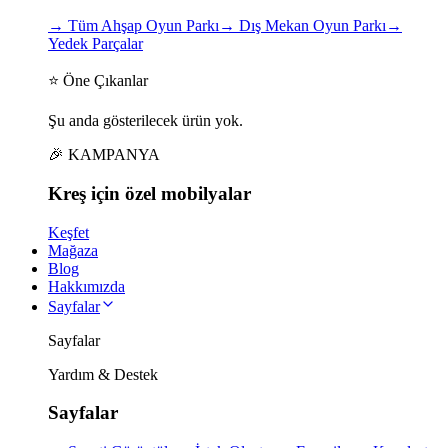
→
Tüm Ahşap Oyun Parkı
→
Dış Mekan Oyun Parkı
→
Yedek Parçalar
⭐ Öne Çıkanlar
Şu anda gösterilecek ürün yok.
🎉 KAMPANYA
Kreş için
özel
mobilyalar
Keşfet
Mağaza
Blog
Hakkımızda
Sayfalar
Sayfalar
Yardım & Destek
Sayfalar