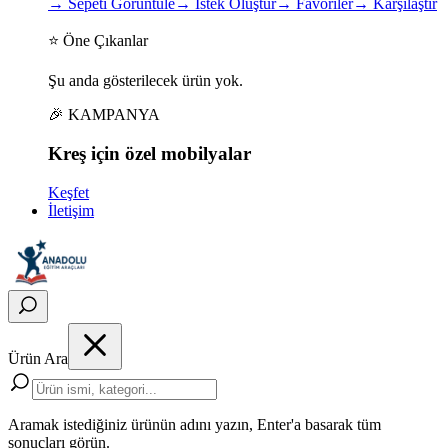
→
Sepeti Görüntüle
→
İstek Oluştur
→
Favoriler
→
Karşılaştır
⭐ Öne Çıkanlar
Şu anda gösterilecek ürün yok.
🎉 KAMPANYA
Kreş için
özel
mobilyalar
Keşfet
İletişim
Ürün Ara
Aramak istediğiniz ürünün adını yazın, Enter'a basarak tüm
sonuçları görün.