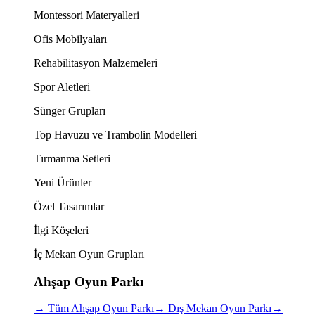
Montessori Materyalleri
Ofis Mobilyaları
Rehabilitasyon Malzemeleri
Spor Aletleri
Sünger Grupları
Top Havuzu ve Trambolin Modelleri
Tırmanma Setleri
Yeni Ürünler
Özel Tasarımlar
İlgi Köşeleri
İç Mekan Oyun Grupları
Ahşap Oyun Parkı
→
Tüm Ahşap Oyun Parkı
→
Dış Mekan Oyun Parkı
→