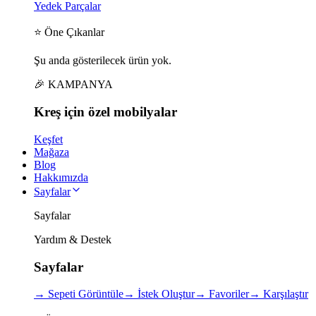
Yedek Parçalar
⭐ Öne Çıkanlar
Şu anda gösterilecek ürün yok.
🎉 KAMPANYA
Kreş için
özel
mobilyalar
Keşfet
Mağaza
Blog
Hakkımızda
Sayfalar
Sayfalar
Yardım & Destek
Sayfalar
→
Sepeti Görüntüle
→
İstek Oluştur
→
Favoriler
→
Karşılaştır