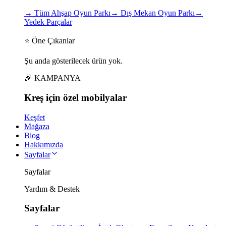
→
Tüm Ahşap Oyun Parkı
→
Dış Mekan Oyun Parkı
→
Yedek Parçalar
⭐ Öne Çıkanlar
Şu anda gösterilecek ürün yok.
🎉 KAMPANYA
Kreş için
özel
mobilyalar
Keşfet
Mağaza
Blog
Hakkımızda
Sayfalar
Sayfalar
Yardım & Destek
Sayfalar