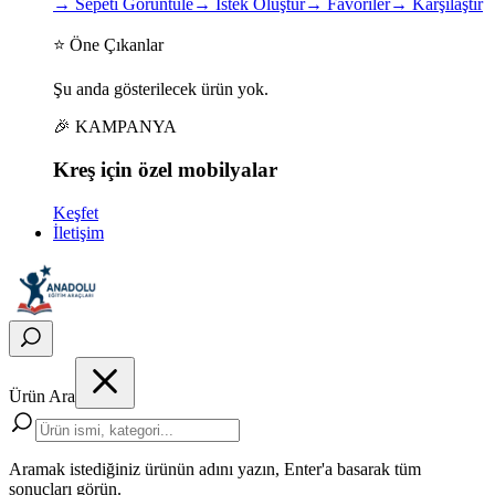
→
Sepeti Görüntüle
→
İstek Oluştur
→
Favoriler
→
Karşılaştır
⭐ Öne Çıkanlar
Şu anda gösterilecek ürün yok.
🎉 KAMPANYA
Kreş için
özel
mobilyalar
Keşfet
İletişim
Ürün Ara
Aramak istediğiniz ürünün adını yazın, Enter'a basarak tüm
sonuçları görün.