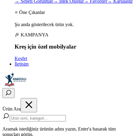
→
Sepeti Görüntüle
→
İstek Oluştur
→
Favoriler
→
Karşılaştır
⭐ Öne Çıkanlar
Şu anda gösterilecek ürün yok.
🎉 KAMPANYA
Kreş için
özel
mobilyalar
Keşfet
İletişim
Ürün Ara
Aramak istediğiniz ürünün adını yazın, Enter'a basarak tüm
sonuçları görün.