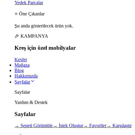
Yedek Parçalar
⭐ Öne Çıkanlar
Şu anda gösterilecek ürün yok.
🎉 KAMPANYA
Kreş için
özel
mobilyalar
Keşfet
Mağaza
Blog
Hakkımızda
Sayfalar
Sayfalar
Yardım & Destek
Sayfalar
→
Sepeti Görüntüle
→
İstek Oluştur
→
Favoriler
→
Karşılaştır