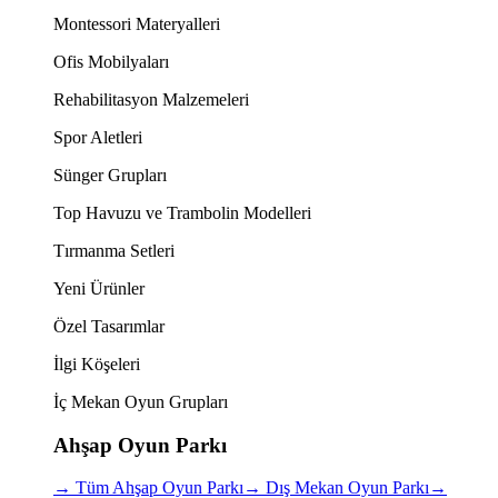
Montessori Materyalleri
Ofis Mobilyaları
Rehabilitasyon Malzemeleri
Spor Aletleri
Sünger Grupları
Top Havuzu ve Trambolin Modelleri
Tırmanma Setleri
Yeni Ürünler
Özel Tasarımlar
İlgi Köşeleri
İç Mekan Oyun Grupları
Ahşap Oyun Parkı
→
Tüm Ahşap Oyun Parkı
→
Dış Mekan Oyun Parkı
→