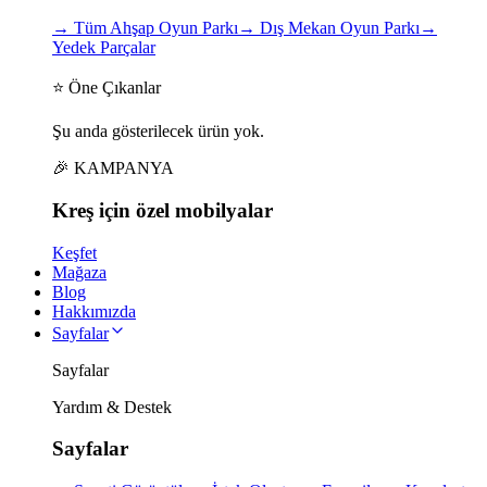
→
Tüm Ahşap Oyun Parkı
→
Dış Mekan Oyun Parkı
→
Yedek Parçalar
⭐ Öne Çıkanlar
Şu anda gösterilecek ürün yok.
🎉 KAMPANYA
Kreş için
özel
mobilyalar
Keşfet
Mağaza
Blog
Hakkımızda
Sayfalar
Sayfalar
Yardım & Destek
Sayfalar