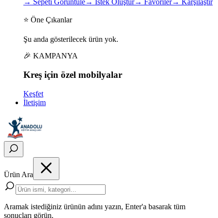
→
Sepeti Görüntüle
→
İstek Oluştur
→
Favoriler
→
Karşılaştır
⭐ Öne Çıkanlar
Şu anda gösterilecek ürün yok.
🎉 KAMPANYA
Kreş için
özel
mobilyalar
Keşfet
İletişim
Ürün Ara
Aramak istediğiniz ürünün adını yazın, Enter'a basarak tüm
sonuçları görün.