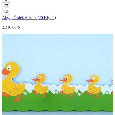
Ahşap Ördek Askılık (20 Kişilik)
2.310,00 ₺