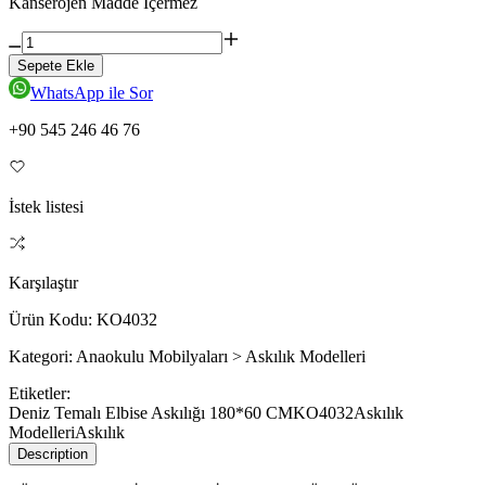
Kanserojen Madde İçermez
Sepete Ekle
WhatsApp ile Sor
+90 545 246 46 76
İstek listesi
Karşılaştır
Ürün Kodu:
KO4032
Kategori:
Anaokulu Mobilyaları > Askılık Modelleri
Etiketler:
Deniz Temalı Elbise Askılığı 180*60 CM
KO4032
Askılık
Modelleri
Askılık
Description