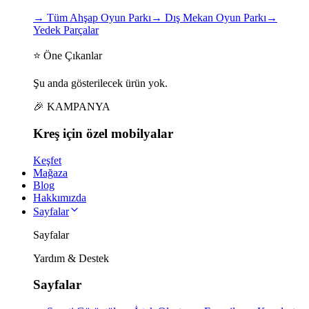
→
Tüm Ahşap Oyun Parkı
→
Dış Mekan Oyun Parkı
→
Yedek Parçalar
⭐ Öne Çıkanlar
Şu anda gösterilecek ürün yok.
🎉 KAMPANYA
Kreş için
özel
mobilyalar
Keşfet
Mağaza
Blog
Hakkımızda
Sayfalar
Sayfalar
Yardım & Destek
Sayfalar