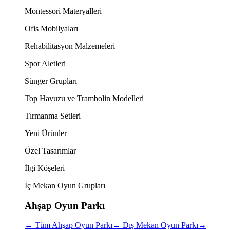
Montessori Materyalleri
Ofis Mobilyaları
Rehabilitasyon Malzemeleri
Spor Aletleri
Sünger Grupları
Top Havuzu ve Trambolin Modelleri
Tırmanma Setleri
Yeni Ürünler
Özel Tasarımlar
İlgi Köşeleri
İç Mekan Oyun Grupları
Ahşap Oyun Parkı
→
Tüm Ahşap Oyun Parkı
→
Dış Mekan Oyun Parkı
→