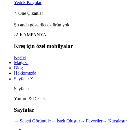
Yedek Parçalar
⭐ Öne Çıkanlar
Şu anda gösterilecek ürün yok.
🎉 KAMPANYA
Kreş için
özel
mobilyalar
Keşfet
Mağaza
Blog
Hakkımızda
Sayfalar
Sayfalar
Yardım & Destek
Sayfalar
→
Sepeti Görüntüle
→
İstek Oluştur
→
Favoriler
→
Karşılaştır