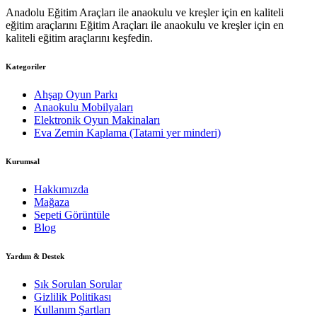
Anadolu Eğitim Araçları ile anaokulu ve kreşler için en kaliteli
eğitim araçlarını Eğitim Araçları ile anaokulu ve kreşler için en
kaliteli eğitim araçlarını keşfedin.
Kategoriler
Ahşap Oyun Parkı
Anaokulu Mobilyaları
Elektronik Oyun Makinaları
Eva Zemin Kaplama (Tatami yer minderi)
Kurumsal
Hakkımızda
Mağaza
Sepeti Görüntüle
Blog
Yardım & Destek
Sık Sorulan Sorular
Gizlilik Politikası
Kullanım Şartları