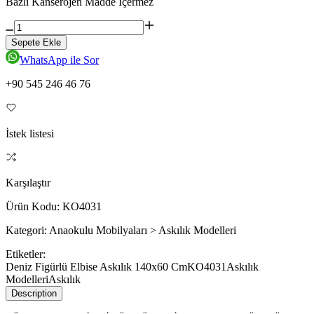
Bazlı Kanserojen Madde İçermez
Sepete Ekle
WhatsApp ile Sor
+90 545 246 46 76
İstek listesi
Karşılaştır
Ürün Kodu:
KO4031
Kategori:
Anaokulu Mobilyaları > Askılık Modelleri
Etiketler:
Deniz Figürlü Elbise Askılık 140x60 Cm
KO4031
Askılık
Modelleri
Askılık
Description