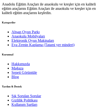
Anadolu Eğitim Araçları ile anaokulu ve kreşler için en kaliteli
eğitim araçlarını Eğitim Araçları ile anaokulu ve kreşler için en
kaliteli eğitim araçlarını keşfedin.
Kategoriler
Ahşap Oyun Parkı
Anaokulu Mobilyaları
Elektronik Oyun Makinaları
Eva Zemin Kaplama (Tatami yer minderi)
Kurumsal
Hakkımızda
Mağaza
Sepeti Görüntüle
Blog
Yardım & Destek
Sık Sorulan Sorular
Gizlilik Politikası
Kullanım Şartları