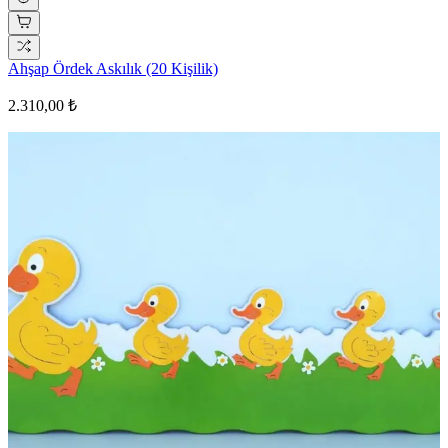
Ahşap Ördek Askılık (20 Kişilik)
2.310,00 ₺