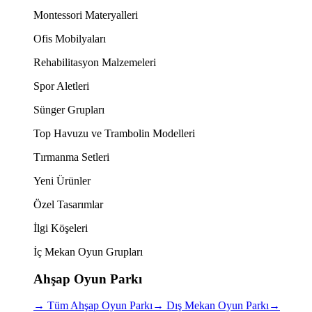
Montessori Materyalleri
Ofis Mobilyaları
Rehabilitasyon Malzemeleri
Spor Aletleri
Sünger Grupları
Top Havuzu ve Trambolin Modelleri
Tırmanma Setleri
Yeni Ürünler
Özel Tasarımlar
İlgi Köşeleri
İç Mekan Oyun Grupları
Ahşap Oyun Parkı
→
Tüm Ahşap Oyun Parkı
→
Dış Mekan Oyun Parkı
→