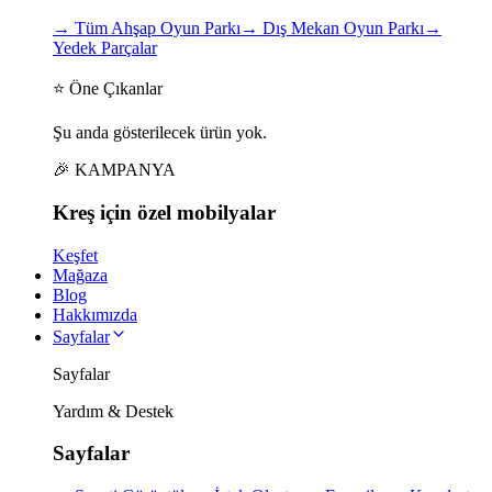
→
Tüm Ahşap Oyun Parkı
→
Dış Mekan Oyun Parkı
→
Yedek Parçalar
⭐ Öne Çıkanlar
Şu anda gösterilecek ürün yok.
🎉 KAMPANYA
Kreş için
özel
mobilyalar
Keşfet
Mağaza
Blog
Hakkımızda
Sayfalar
Sayfalar
Yardım & Destek
Sayfalar