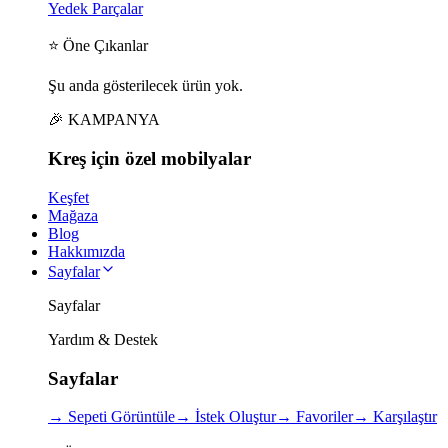
Yedek Parçalar
⭐ Öne Çıkanlar
Şu anda gösterilecek ürün yok.
🎉 KAMPANYA
Kreş için
özel
mobilyalar
Keşfet
Mağaza
Blog
Hakkımızda
Sayfalar
Sayfalar
Yardım & Destek
Sayfalar
→
Sepeti Görüntüle
→
İstek Oluştur
→
Favoriler
→
Karşılaştır