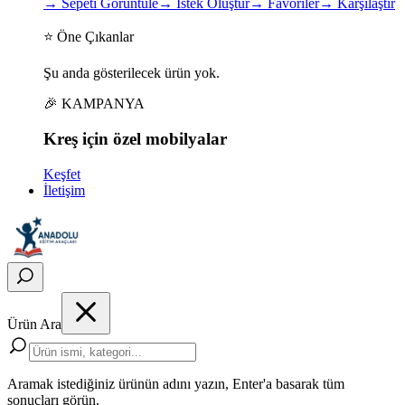
→
Sepeti Görüntüle
→
İstek Oluştur
→
Favoriler
→
Karşılaştır
⭐ Öne Çıkanlar
Şu anda gösterilecek ürün yok.
🎉 KAMPANYA
Kreş için
özel
mobilyalar
Keşfet
İletişim
Ürün Ara
Aramak istediğiniz ürünün adını yazın, Enter'a basarak tüm
sonuçları görün.