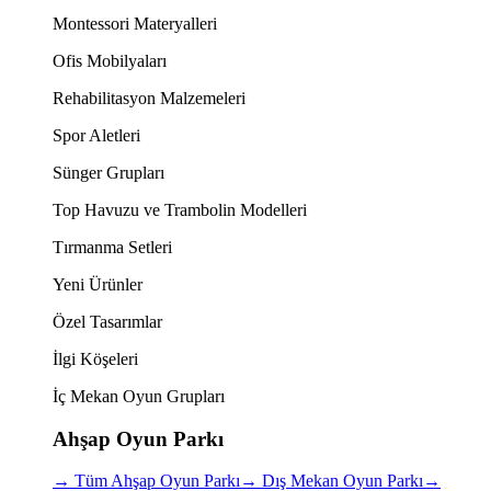
Montessori Materyalleri
Ofis Mobilyaları
Rehabilitasyon Malzemeleri
Spor Aletleri
Sünger Grupları
Top Havuzu ve Trambolin Modelleri
Tırmanma Setleri
Yeni Ürünler
Özel Tasarımlar
İlgi Köşeleri
İç Mekan Oyun Grupları
Ahşap Oyun Parkı
→
Tüm Ahşap Oyun Parkı
→
Dış Mekan Oyun Parkı
→