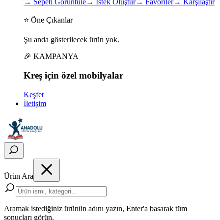
→
Sepeti Görüntüle
→
İstek Oluştur
→
Favoriler
→
Karşılaştır
⭐ Öne Çıkanlar
Şu anda gösterilecek ürün yok.
🎉 KAMPANYA
Kreş için
özel
mobilyalar
Keşfet
İletişim
Ürün Ara
Aramak istediğiniz ürünün adını yazın, Enter'a basarak tüm
sonuçları görün.