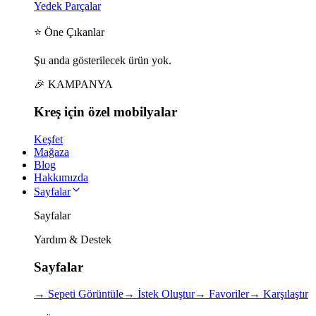
Yedek Parçalar
⭐ Öne Çıkanlar
Şu anda gösterilecek ürün yok.
🎉 KAMPANYA
Kreş için
özel
mobilyalar
Keşfet
Mağaza
Blog
Hakkımızda
Sayfalar
Sayfalar
Yardım & Destek
Sayfalar
→
Sepeti Görüntüle
→
İstek Oluştur
→
Favoriler
→
Karşılaştır