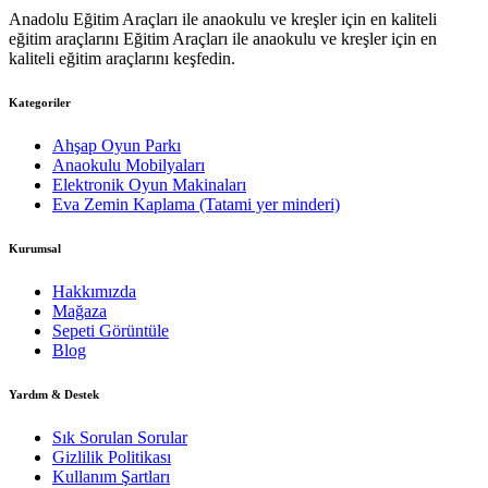
Anadolu Eğitim Araçları ile anaokulu ve kreşler için en kaliteli
eğitim araçlarını Eğitim Araçları ile anaokulu ve kreşler için en
kaliteli eğitim araçlarını keşfedin.
Kategoriler
Ahşap Oyun Parkı
Anaokulu Mobilyaları
Elektronik Oyun Makinaları
Eva Zemin Kaplama (Tatami yer minderi)
Kurumsal
Hakkımızda
Mağaza
Sepeti Görüntüle
Blog
Yardım & Destek
Sık Sorulan Sorular
Gizlilik Politikası
Kullanım Şartları