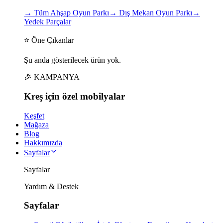
→
Tüm Ahşap Oyun Parkı
→
Dış Mekan Oyun Parkı
→
Yedek Parçalar
⭐ Öne Çıkanlar
Şu anda gösterilecek ürün yok.
🎉 KAMPANYA
Kreş için
özel
mobilyalar
Keşfet
Mağaza
Blog
Hakkımızda
Sayfalar
Sayfalar
Yardım & Destek
Sayfalar