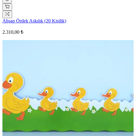
Ahşap Ördek Askılık (20 Kişilik)
2.310,00 ₺