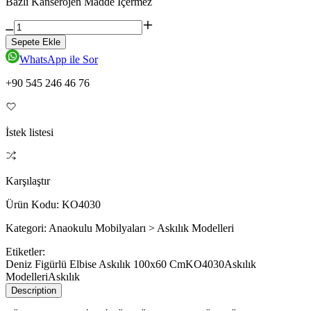
Bazlı Kanserojen Madde İçermez
Sepete Ekle
WhatsApp ile Sor
+90 545 246 46 76
İstek listesi
Karşılaştır
Ürün Kodu:
KO4030
Kategori:
Anaokulu Mobilyaları > Askılık Modelleri
Etiketler:
Deniz Figürlü Elbise Askılık 100x60 Cm
KO4030
Askılık
Modelleri
Askılık
Description