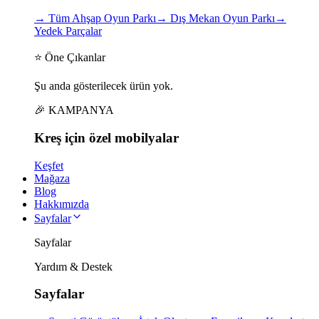
→
Tüm Ahşap Oyun Parkı
→
Dış Mekan Oyun Parkı
→
Yedek Parçalar
⭐ Öne Çıkanlar
Şu anda gösterilecek ürün yok.
🎉 KAMPANYA
Kreş için
özel
mobilyalar
Keşfet
Mağaza
Blog
Hakkımızda
Sayfalar
Sayfalar
Yardım & Destek
Sayfalar