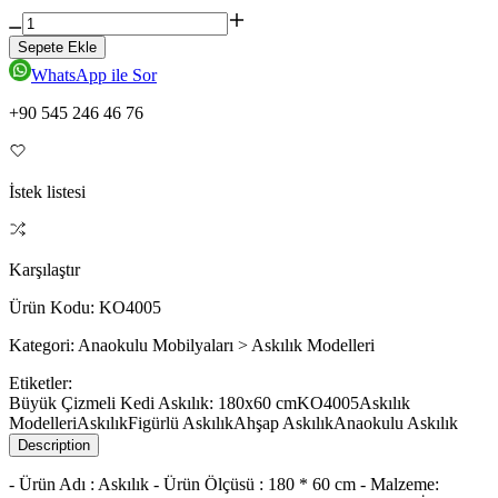
Sepete Ekle
WhatsApp ile Sor
+90 545 246 46 76
İstek listesi
Karşılaştır
Ürün Kodu:
KO4005
Kategori:
Anaokulu Mobilyaları > Askılık Modelleri
Etiketler:
Büyük Çizmeli Kedi Askılık: 180x60 cm
KO4005
Askılık
Modelleri
Askılık
Figürlü Askılık
Ahşap Askılık
Anaokulu Askılık
Description
- Ürün Adı : Askılık - Ürün Ölçüsü : 180 * 60 cm - Malzeme: