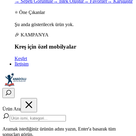
→
Sepeti Görüntüle
→
İstek Oluştur
→
Favoriler
→
Karşılaştır
⭐ Öne Çıkanlar
Şu anda gösterilecek ürün yok.
🎉 KAMPANYA
Kreş için
özel
mobilyalar
Keşfet
İletişim
Ürün Ara
Aramak istediğiniz ürünün adını yazın, Enter'a basarak tüm
sonuçları görün.