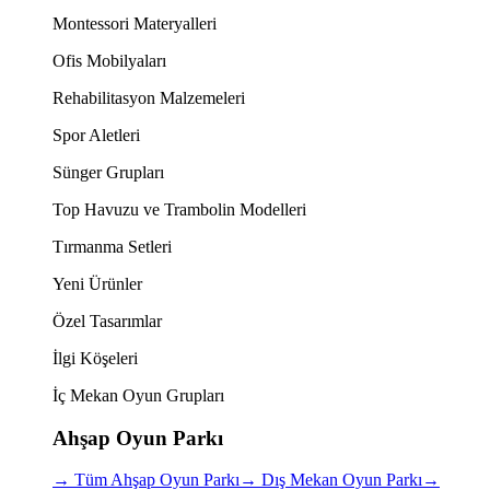
Montessori Materyalleri
Ofis Mobilyaları
Rehabilitasyon Malzemeleri
Spor Aletleri
Sünger Grupları
Top Havuzu ve Trambolin Modelleri
Tırmanma Setleri
Yeni Ürünler
Özel Tasarımlar
İlgi Köşeleri
İç Mekan Oyun Grupları
Ahşap Oyun Parkı
→
Tüm Ahşap Oyun Parkı
→
Dış Mekan Oyun Parkı
→