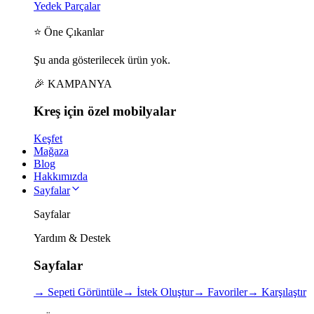
Yedek Parçalar
⭐ Öne Çıkanlar
Şu anda gösterilecek ürün yok.
🎉 KAMPANYA
Kreş için
özel
mobilyalar
Keşfet
Mağaza
Blog
Hakkımızda
Sayfalar
Sayfalar
Yardım & Destek
Sayfalar
→
Sepeti Görüntüle
→
İstek Oluştur
→
Favoriler
→
Karşılaştır