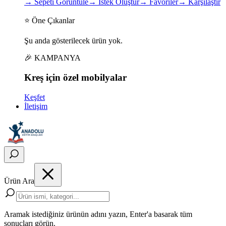
→
Sepeti Görüntüle
→
İstek Oluştur
→
Favoriler
→
Karşılaştır
⭐ Öne Çıkanlar
Şu anda gösterilecek ürün yok.
🎉 KAMPANYA
Kreş için
özel
mobilyalar
Keşfet
İletişim
Ürün Ara
Aramak istediğiniz ürünün adını yazın, Enter'a basarak tüm
sonuçları görün.