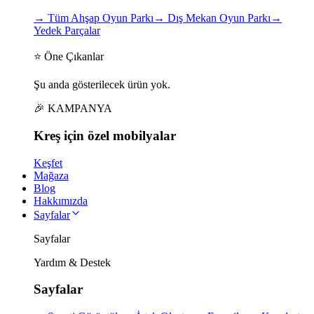
→
Tüm Ahşap Oyun Parkı
→
Dış Mekan Oyun Parkı
→
Yedek Parçalar
⭐ Öne Çıkanlar
Şu anda gösterilecek ürün yok.
🎉 KAMPANYA
Kreş için
özel
mobilyalar
Keşfet
Mağaza
Blog
Hakkımızda
Sayfalar
Sayfalar
Yardım & Destek
Sayfalar