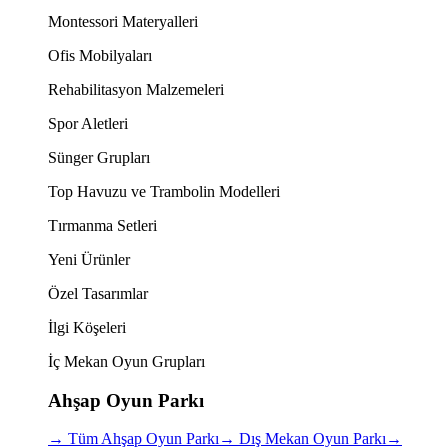
Montessori Materyalleri
Ofis Mobilyaları
Rehabilitasyon Malzemeleri
Spor Aletleri
Sünger Grupları
Top Havuzu ve Trambolin Modelleri
Tırmanma Setleri
Yeni Ürünler
Özel Tasarımlar
İlgi Köşeleri
İç Mekan Oyun Grupları
Ahşap Oyun Parkı
→
Tüm Ahşap Oyun Parkı
→
Dış Mekan Oyun Parkı
→