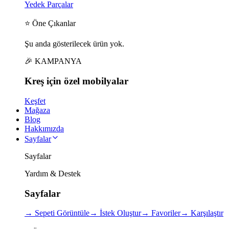
Yedek Parçalar
⭐ Öne Çıkanlar
Şu anda gösterilecek ürün yok.
🎉 KAMPANYA
Kreş için
özel
mobilyalar
Keşfet
Mağaza
Blog
Hakkımızda
Sayfalar
Sayfalar
Yardım & Destek
Sayfalar
→
Sepeti Görüntüle
→
İstek Oluştur
→
Favoriler
→
Karşılaştır