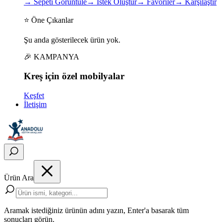
→
Sepeti Görüntüle
→
İstek Oluştur
→
Favoriler
→
Karşılaştır
⭐ Öne Çıkanlar
Şu anda gösterilecek ürün yok.
🎉 KAMPANYA
Kreş için
özel
mobilyalar
Keşfet
İletişim
Ürün Ara
Aramak istediğiniz ürünün adını yazın, Enter'a basarak tüm
sonuçları görün.