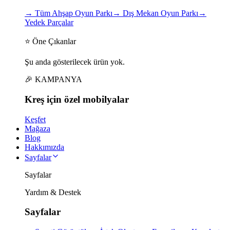
→
Tüm Ahşap Oyun Parkı
→
Dış Mekan Oyun Parkı
→
Yedek Parçalar
⭐ Öne Çıkanlar
Şu anda gösterilecek ürün yok.
🎉 KAMPANYA
Kreş için
özel
mobilyalar
Keşfet
Mağaza
Blog
Hakkımızda
Sayfalar
Sayfalar
Yardım & Destek
Sayfalar