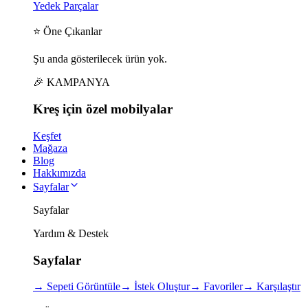
Yedek Parçalar
⭐ Öne Çıkanlar
Şu anda gösterilecek ürün yok.
🎉 KAMPANYA
Kreş için
özel
mobilyalar
Keşfet
Mağaza
Blog
Hakkımızda
Sayfalar
Sayfalar
Yardım & Destek
Sayfalar
→
Sepeti Görüntüle
→
İstek Oluştur
→
Favoriler
→
Karşılaştır