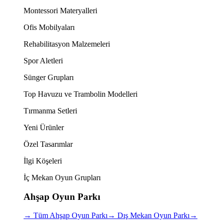
Montessori Materyalleri
Ofis Mobilyaları
Rehabilitasyon Malzemeleri
Spor Aletleri
Sünger Grupları
Top Havuzu ve Trambolin Modelleri
Tırmanma Setleri
Yeni Ürünler
Özel Tasarımlar
İlgi Köşeleri
İç Mekan Oyun Grupları
Ahşap Oyun Parkı
→
Tüm Ahşap Oyun Parkı
→
Dış Mekan Oyun Parkı
→