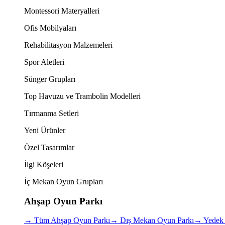
Montessori Materyalleri
Ofis Mobilyaları
Rehabilitasyon Malzemeleri
Spor Aletleri
Sünger Grupları
Top Havuzu ve Trambolin Modelleri
Tırmanma Setleri
Yeni Ürünler
Özel Tasarımlar
İlgi Köşeleri
İç Mekan Oyun Grupları
Ahşap Oyun Parkı
→
Tüm Ahşap Oyun Parkı
→
Dış Mekan Oyun Parkı
→
Yedek 