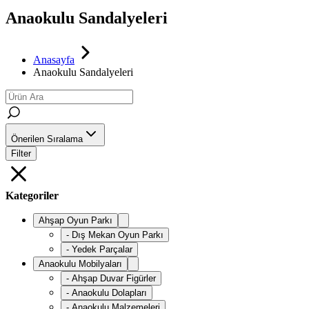
Anaokulu Sandalyeleri
Anasayfa
Anaokulu Sandalyeleri
Önerilen Sıralama
Filter
Kategoriler
Ahşap Oyun Parkı
-
Dış Mekan Oyun Parkı
-
Yedek Parçalar
Anaokulu Mobilyaları
-
Ahşap Duvar Figürler
-
Anaokulu Dolapları
-
Anaokulu Malzemeleri