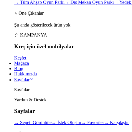
→
Tüm Ahşap Oyun Parkı
→
Dış Mekan Oyun Parkı
→
Yedek 
⭐ Öne Çıkanlar
Şu anda gösterilecek ürün yok.
🎉 KAMPANYA
Kreş için
özel
mobilyalar
Keşfet
Mağaza
Blog
Hakkımızda
Sayfalar
Sayfalar
Yardım & Destek
Sayfalar
→
Sepeti Görüntüle
→
İstek Oluştur
→
Favoriler
→
Karşılaştır