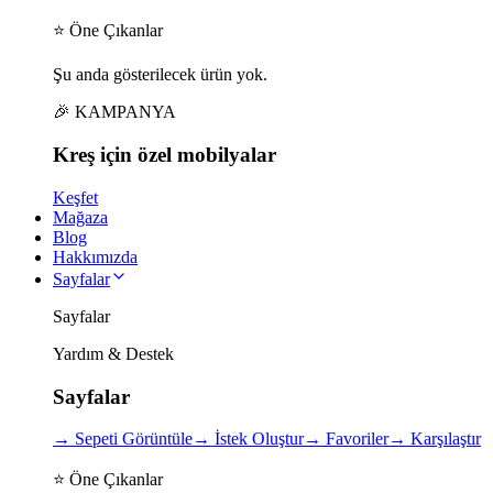
⭐ Öne Çıkanlar
Şu anda gösterilecek ürün yok.
🎉 KAMPANYA
Kreş için
özel
mobilyalar
Keşfet
Mağaza
Blog
Hakkımızda
Sayfalar
Sayfalar
Yardım & Destek
Sayfalar
→
Sepeti Görüntüle
→
İstek Oluştur
→
Favoriler
→
Karşılaştır
⭐ Öne Çıkanlar